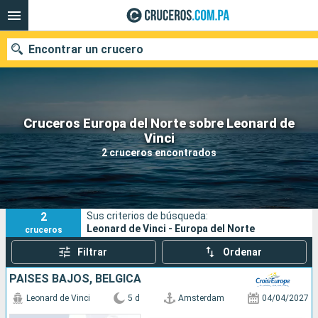
Encontrar un crucero
Cruceros Europa del Norte sobre Leonard de
Nuestros destinos
Vinci
2 cruceros encontrados
Fecha de salida
Puertos
Compañías
2
Sus criterios de búsqueda:
Buscar
Leonard de Vinci - Europa del Norte
cruceros
Filtrar
Ordenar
PAISES BAJOS, BÉLGICA
Leonard de Vinci
5 d
Amsterdam
04/04/2027