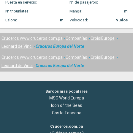
Puesta en servicio:
N° de pasajeros:
N° tripunlates:
Manga:
m
Eslora:
m
Velocidad:
Nudos
Cruceros www.cruceros.com.pa
Compañías
CroisiEurope
Leonard de Vinci
Cruceros Europa del Norte
Cruceros www.cruceros.com.pa
Compañías
CroisiEurope
Leonard de Vinci
Cruceros Europa del Norte
Barcos más populares
MSC World Europa
Icon of the Seas
Costa Toscana
Cruceros.com.pa