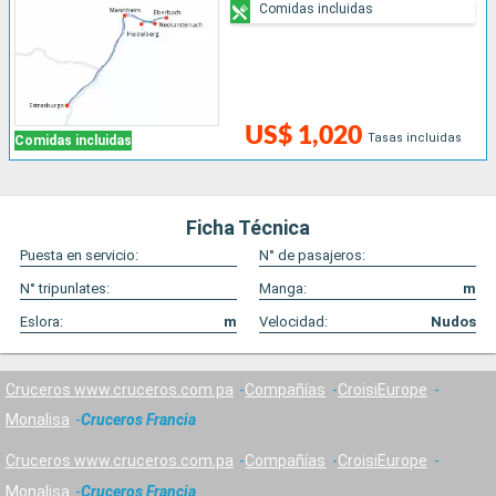
Comidas incluidas
US$ 1,020
Tasas incluidas
Comidas incluidas
Ficha Técnica
Puesta en servicio:
N° de pasajeros:
N° tripunlates:
Manga:
m
Eslora:
m
Velocidad:
Nudos
Cruceros www.cruceros.com.pa
Compañías
CroisiEurope
Monalisa
Cruceros Francia
Cruceros www.cruceros.com.pa
Compañías
CroisiEurope
Monalisa
Cruceros Francia