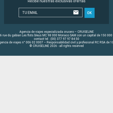
Recibe nuestras exclusivas ofertas
TU EMAIL
OK
Agencia de viajes especializada crucero – CRUISELINE
6 rue du gabian Les flots bleus MC 98 000 Monaco SAM con un capital de 150 000
contact tel : (00) 377 97 97 84 50
gencia de viajes n° 006 02 0007 – Responsabilidad civil y profesional RC RSA de
© CRUISELINE 2026 - all rights reserved