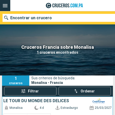
Encontrar un crucero
Nuestros destinos
Cruceros Francia sobre Monalisa
1 cruceros encontrados
Fecha de salida
Puertos
Compañías
1
Sus criterios de búsqueda:
Buscar
Monalisa - Francia
cruceros
Filtrar
Ordenar
LE TOUR DU MONDE DES DÉLICES
Monalisa
4 d
Estrasburgo
25/03/2027