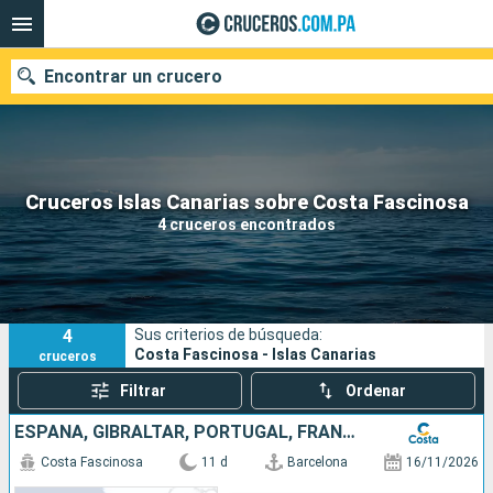
Encontrar un crucero
Nuestros destinos
Cruceros Islas Canarias sobre Costa Fascinosa
4 cruceros encontrados
Fecha de salida
Puertos
Compañías
4
Sus criterios de búsqueda:
Buscar
Costa Fascinosa - Islas Canarias
cruceros
Filtrar
Ordenar
ESPAÑA, GIBRALTAR, PORTUGAL, FRANCIA, ITALIA
Costa Fascinosa
11 d
Barcelona
16/11/2026