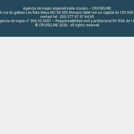
Agencia de viajes especializada crucero – CRUISELINE
6 rue du gabian Les flots bleus MC 98 000 Monaco SAM con un capital de 150 000
contact tel : (00) 377 97 97 84 50
gencia de viajes n° 006 02 0007 – Responsabilidad civil y profesional RC RSA de
© CRUISELINE 2026 - all rights reserved