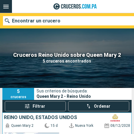
Encontrar un crucero
Nuestros destinos
Cruceros Reino Unido sobre Queen Mary 2
5 cruceros encontrados
Fecha de salida
Puertos
Compañías
5
Sus criterios de búsqueda:
Buscar
Queen Mary 2 - Reino Unido
cruceros
Filtrar
Ordenar
REINO UNIDO, ESTADOS UNIDOS
Queen Mary 2
15 d
Nueva York
08/12/2028