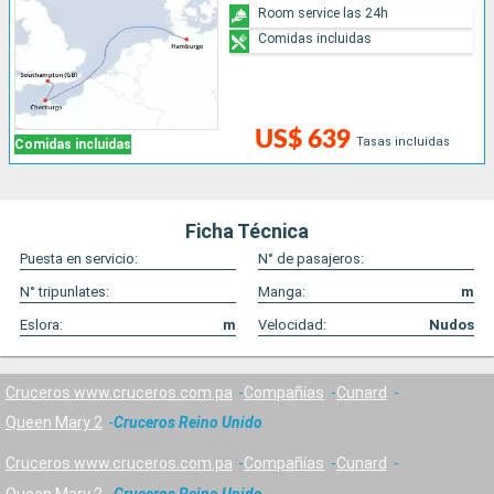
Room service las 24h
Comidas incluidas
US$ 639
Tasas incluidas
Comidas incluidas
Ficha Técnica
Puesta en servicio:
N° de pasajeros:
N° tripunlates:
Manga:
m
Eslora:
m
Velocidad:
Nudos
Cruceros www.cruceros.com.pa
Compañías
Cunard
Queen Mary 2
Cruceros Reino Unido
Cruceros www.cruceros.com.pa
Compañías
Cunard
Queen Mary 2
Cruceros Reino Unido