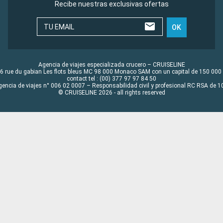
Recibe nuestras exclusivas ofertas
TU EMAIL
OK
Agencia de viajes especializada crucero – CRUISELINE
6 rue du gabian Les flots bleus MC 98 000 Monaco SAM con un capital de 150 000
contact tel : (00) 377 97 97 84 50
gencia de viajes n° 006 02 0007 – Responsabilidad civil y profesional RC RSA de
© CRUISELINE 2026 - all rights reserved