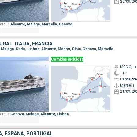
25/09/20
arque:
Alicante,
Malaga,
Marsella,
Genova
GAL, ITALIA, FRANCIA
a, Malaga, Cadiz, Lisboa, Alicante, Mahon, Olbia, Genova, Marsella
Comidas incluidas
MSC Oper
11 d
Camarote
Marsella
21/09/20
arque:
Genova,
Malaga,
Alicante,
Lisboa
IA, ESPAÑA, PORTUGAL