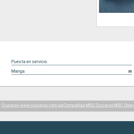
Puesta en servicio:
Manga:
m
Cruceros www.cruceros.com.pa
Compañías
MSC Cruceros
MSC Oper