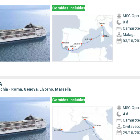
Comidas incluidas
MSC Oper
8 d
Camarote
Malaga
03/10/20
A
ecchia - Roma, Genova, Livorno, Marsella
Comidas incluidas
MSC Oper
4 d
Camarote 
Civitavec
29/10/20