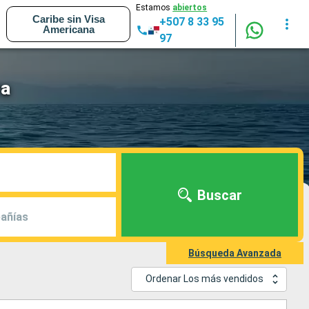
Estamos
abiertos
Caribe sin Visa
+507 8 33 95
Americana
97
ra
Buscar
añías
Búsqueda Avanzada
Ordenar Los más vendidos