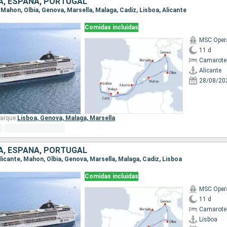
IA, ESPAÑA, PORTUGAL
e, Mahon, Olbia, Genova, Marsella, Malaga, Cadiz, Lisboa, Alicante
Comidas incluidas
MSC Oper
11 d
Camarote
Alicante
28/08/20
arque:
Lisboa,
Genova,
Malaga,
Marsella
IA, ESPAÑA, PORTUGAL
 Alicante, Mahon, Olbia, Genova, Marsella, Malaga, Cadiz, Lisboa
Comidas incluidas
MSC Oper
11 d
Camarote
Lisboa