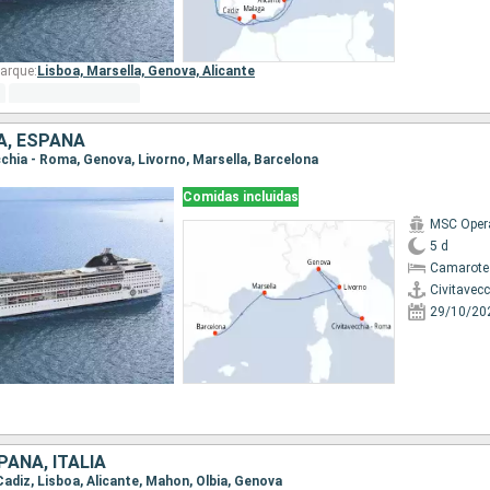
arque:
Lisboa,
Marsella,
Genova,
Alicante
IA, ESPAÑA
ecchia - Roma, Genova, Livorno, Marsella, Barcelona
Comidas incluidas
MSC Oper
5 d
Camarote
Civitavec
29/10/20
AÑA, ITALIA
 Cadiz, Lisboa, Alicante, Mahon, Olbia, Genova