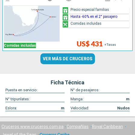
Precio especial familias
Hasta -60% en el 2° pasajero
Comidas incluidas
US$ 431
+Tasas
Comidas incluidas
VER MÁS DE CRUCEROS
Ficha Técnica
Puesta en servicio:
N° de pasajeros:
N° tripunlates:
Manga:
m
Eslora:
m
Velocidad:
Nudos
Cruceros www.cruceros.com.pa
Compañías
Royal Caribbean
Jewel of the Seas
Cruceros Caribe