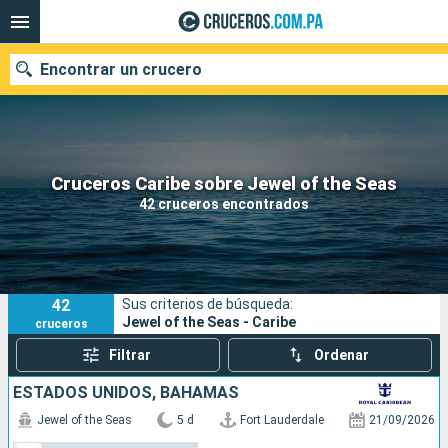
Encontrar un crucero
Nuestros destinos
Cruceros Caribe sobre Jewel of the Seas
42 cruceros encontrados
Fecha de salida
Puertos
Compañías
42
Sus criterios de búsqueda:
Buscar
Jewel of the Seas - Caribe
cruceros
Filtrar
Ordenar
ESTADOS UNIDOS, BAHAMAS
Jewel of the Seas
5 d
Fort Lauderdale
21/09/2026