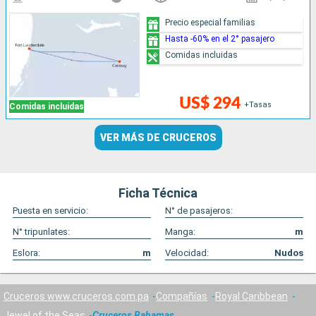
Precio especial familias
Hasta -60% en el 2° pasajero
Comidas incluidas
US$ 294
+Tasas
Comidas incluidas
VER MÁS DE CRUCEROS
Ficha Técnica
Puesta en servicio:
N° de pasajeros:
N° tripunlates:
Manga:
m
Eslora:
m
Velocidad:
Nudos
Cruceros www.cruceros.com.pa
Compañías
Royal Caribbean
Jewel of the Seas
Cruceros Bahamas