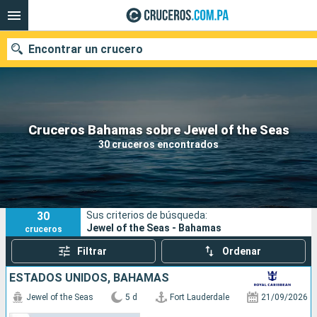
Encontrar un crucero
Nuestros destinos
Cruceros Bahamas sobre Jewel of the Seas
30 cruceros encontrados
Fecha de salida
Puertos
Compañías
30
Sus criterios de búsqueda:
Buscar
Jewel of the Seas - Bahamas
cruceros
Filtrar
Ordenar
ESTADOS UNIDOS, BAHAMAS
Jewel of the Seas
5 d
Fort Lauderdale
21/09/2026