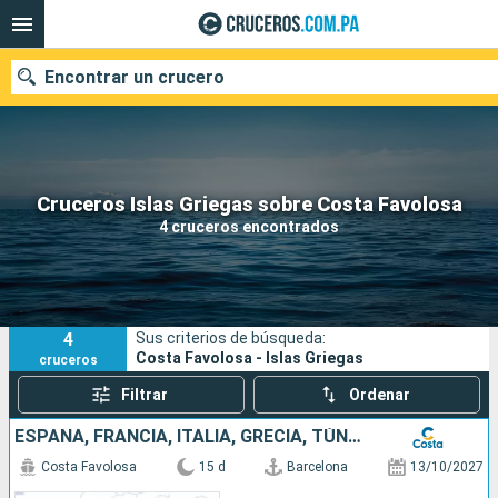
Encontrar un crucero
Nuestros destinos
Cruceros Islas Griegas sobre Costa Favolosa
4 cruceros encontrados
Fecha de salida
Puertos
Compañías
4
Sus criterios de búsqueda:
Buscar
Costa Favolosa - Islas Griegas
cruceros
Filtrar
Ordenar
ESPAÑA, FRANCIA, ITALIA, GRECIA, TÚNEZ, ISLAS BALEARES
Costa Favolosa
15 d
Barcelona
13/10/2027