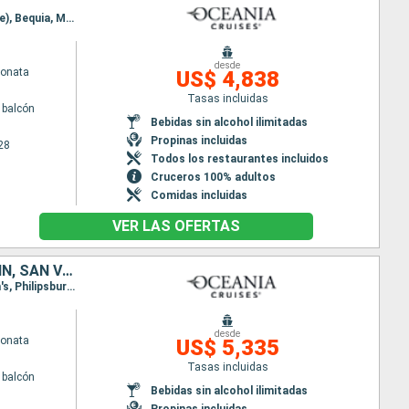
Itinerario : Miami, San Juan, Charlotte Amalie, Basse-Terre (Guadalupe), Pointe a pitre (Guadalupe), Bequia, Miami
desde
Sonata
US$ 4,838
Tasas incluidas
 balcón
Bebidas sin alcohol ilimitadas
Propinas incluidas
28
Todos los restaurantes incluidos
Cruceros 100% adultos
Comidas incluidas
VER LAS OFERTAS
REPÚBLICA DOMINICANA, PUERTO RICO, ANTIGUA Y BARBUDA, SAN MARTÍN, SAN VINCENT Y LAS GRANADINAS, ESTADOS UNIDOS
Itinerario : Miami, Puerto Plata, San Juan, Charlotte Amalie, Basse-Terre (Guadalupe), Saint John's, Philipsburg, Bequia, Miami
desde
Sonata
US$ 5,335
Tasas incluidas
 balcón
Bebidas sin alcohol ilimitadas
Propinas incluidas