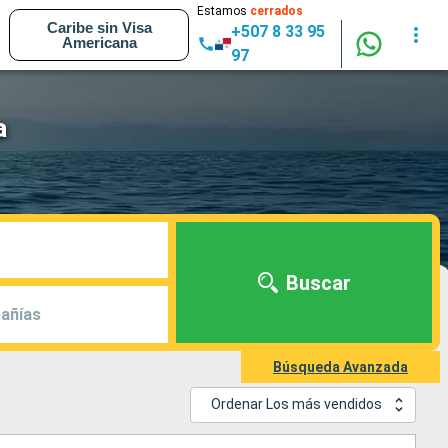
Estamos
cerrados
Caribe sin Visa
+507 8 33 95
Americana
97
a
Buscar
añías
Búsqueda Avanzada
Ordenar Los más vendidos