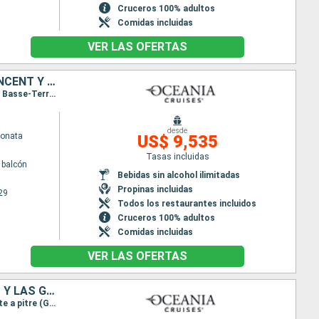
Cruceros 100% adultos
Comidas incluidas
VER LAS OFERTAS
ESTADOS UNIDOS, SAN MARTÍN, ANTIGUA Y BARBUDA, DOMINICA, SAN VINCENT Y LAS GRANADINAS, MÉXICO, JAMAICA, ISLAS CAIMÁN
Itinerario : Miami, Charlotte Amalie, Philipsburg, Saint John's, Roseau, Pointe a pitre (Guadalupe), Basse-Terre (Guadalupe), Bequia, Miami, Cozumel, Ocho Rios, Gran Caiman, Miami
desde
Sonata
US$ 9,535
Tasas incluidas
 balcón
Bebidas sin alcohol ilimitadas
Propinas incluidas
29
Todos los restaurantes incluidos
Cruceros 100% adultos
Comidas incluidas
VER LAS OFERTAS
ANTIGUA Y BARBUDA, DOMINICA, BARBADOS, SANTA LUCIA, SAN VINCENT Y LAS GRANADINAS, ESTADOS UNIDOS, MÉXICO, JAMAICA, ISLAS CAIMÁN
Itinerario : Miami, Charlotte Amalie, Saint John's, Roseau, Bridgetown, Kingstown, Castries, Pointe a pitre (Guadalupe), Bequia, Miami, Cozumel, Ocho Rios, Gran Caiman, Miami