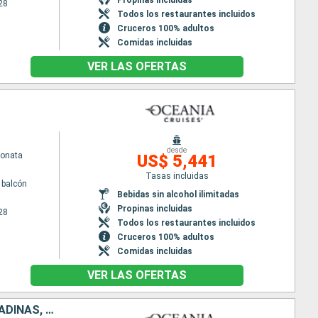
28
Todos los restaurantes incluidos
Cruceros 100% adultos
Comidas incluidas
VER LAS OFERTAS
desde
Sonata
US$ 5,441
Tasas incluidas
 balcón
Bebidas sin alcohol ilimitadas
Propinas incluidas
28
Todos los restaurantes incluidos
Cruceros 100% adultos
Comidas incluidas
VER LAS OFERTAS
SAN MARTÍN, ANTIGUA Y BARBUDA, DOMINICA, SAN VINCENT Y LAS GRANADINAS, ESTADOS UNIDOS