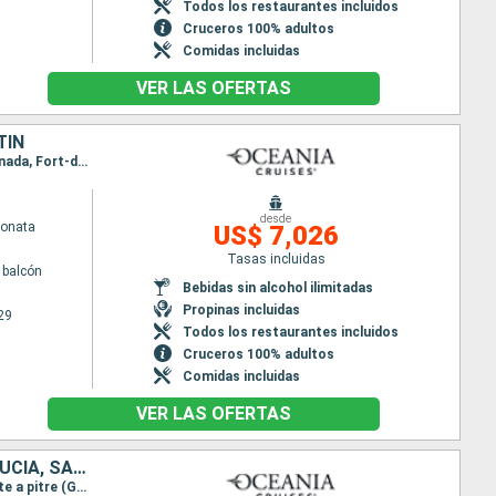
Todos los restaurantes incluidos
Cruceros 100% adultos
Comidas incluidas
VER LAS OFERTAS
TÍN
Itinerario : Miami, Gran Caiman, Ocho Rios, Aruba, Willemstad(Curaçao), Kralendjik (Bonaire), Grenada, Fort-de-France, Philipsburg, Miami
desde
Sonata
US$ 7,026
Tasas incluidas
 balcón
Bebidas sin alcohol ilimitadas
Propinas incluidas
29
Todos los restaurantes incluidos
Cruceros 100% adultos
Comidas incluidas
VER LAS OFERTAS
ESTADOS UNIDOS, ANTIGUA Y BARBUDA, DOMINICA, BARBADOS, SANTA LUCIA, SAN VINCENT Y LAS GRANADINAS
Itinerario : Miami, Charlotte Amalie, Saint John's, Roseau, Bridgetown, Kingstown, Castries, Pointe a pitre (Guadalupe), Bequia, Miami