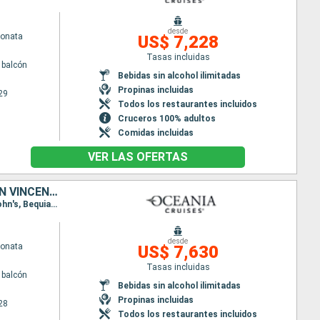
desde
Sonata
US$ 7,228
Tasas incluidas
 balcón
Bebidas sin alcohol ilimitadas
Propinas incluidas
29
Todos los restaurantes incluidos
Cruceros 100% adultos
Comidas incluidas
VER LAS OFERTAS
REPÚBLICA DOMINICANA, ARUBA, SANTA LUCIA, ANTIGUA Y BARBUDA, SAN VINCENT Y LAS GRANADINAS, ESTADOS UNIDOS
Itinerario : Miami, Cabo Rojo, Aruba, Willemstad(Curaçao), Kralendjik (Bonaire), Castries, Saint John's, Bequia, Miami
desde
Sonata
US$ 7,630
Tasas incluidas
 balcón
Bebidas sin alcohol ilimitadas
Propinas incluidas
28
Todos los restaurantes incluidos