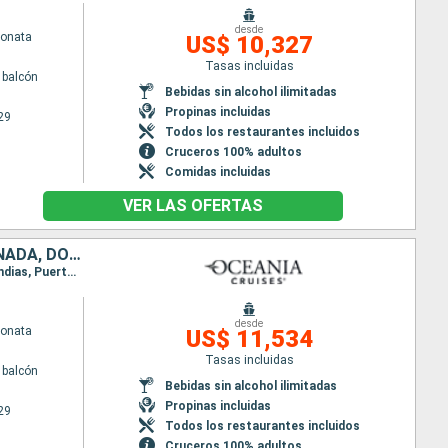
desde
Sonata
US$ 10,327
Tasas incluidas
 balcón
Bebidas sin alcohol ilimitadas
Propinas incluidas
29
Todos los restaurantes incluidos
Cruceros 100% adultos
Comidas incluidas
VER LAS OFERTAS
REPÚBLICA DOMINICANA, ARUBA, COLOMBIA, COSTA RICA, PANAMÁ, GRENADA, DOMINICA, SAN VINCENT Y LAS GRANADINAS, ESTADOS UNIDOS
Itinerario : Miami, Puerto Plata, Kralendjik (Bonaire), Willemstad(Curaçao), Aruba, Cartagena de Indias, Puerto Limon, Panama city, Aruba, Grenada, Roseau, Basse-Terre (Guadalupe), Bequia, Miami
desde
Sonata
US$ 11,534
Tasas incluidas
 balcón
Bebidas sin alcohol ilimitadas
Propinas incluidas
29
Todos los restaurantes incluidos
Cruceros 100% adultos