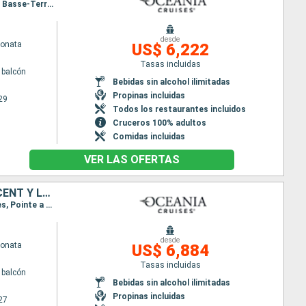
Itinerario : Miami, Charlotte Amalie, Philipsburg, Saint John's, Roseau, Pointe a pitre (Guadalupe), Basse-Terre (Guadalupe), Bequia, Miami
desde
Sonata
US$ 6,222
Tasas incluidas
 balcón
Bebidas sin alcohol ilimitadas
Propinas incluidas
29
Todos los restaurantes incluidos
Cruceros 100% adultos
Comidas incluidas
VER LAS OFERTAS
ESTADOS UNIDOS, ARUBA, GRENADA, BARBADOS, SANTA LUCIA, SAN VINCENT Y LAS GRANADINAS
Itinerario : Miami, Aruba, Willemstad(Curaçao), Kralendjik (Bonaire), Grenada, Bridgetown, Castries, Pointe a pitre (Guadalupe), Bequia, Miami
desde
Sonata
US$ 6,884
Tasas incluidas
 balcón
Bebidas sin alcohol ilimitadas
Propinas incluidas
27