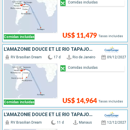
Comidas incluidas
US$ 11,479
Tasas incluidas
Comidas incluidas
L'AMAZONIE DOUCE ET LE RIO TAPAJOS - CROISIÈRE ENVOUTANTE ET INTIMISTE VERS LES PLUS BELLES PLAGES DE L'AMAZONE - RIO, VIBRANTE ET ÉTERNELLE, ET SÉJOUR D'EXCEPTION AUX CHUTES D'IGUAÇU (FORMULE PORT/PO
RV Brasilian Dream
17 d
Rio de Janeiro
09/12/2027
Comidas incluidas
US$ 14,964
Tasas incluidas
Comidas incluidas
L'AMAZONIE DOUCE ET LE RIO TAPAJOS - CROISIÈRE ENVOUTANTE ET INTIMISTE VERS LES PLUS BELLES PLAGES DE L'AMAZONE
RV Brasilian Dream
11 d
Manaus
12/12/2027