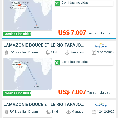
Comidas incluidas
US$ 7,007
Tasas incluidas
Comidas incluidas
L'AMAZONIE DOUCE ET LE RIO TAPAJOS - CROISIÈRE ENVOUTANTE ET INTIMISTE VERS LES PLUS BELLES PLAGES DE L'AMAZONE
RV Brasilian Dream
11 d
Santarem
27/12/2027
Comidas incluidas
US$ 7,007
Tasas incluidas
Comidas incluidas
L'AMAZONIE DOUCE ET LE RIO TAPAJOS - CROISIÈRE ENVOUTANTE ET INTIMISTE VERS LES PLUS BELLES PLAGES DE L'AMAZONE - ET SÉJOUR D'EXCEPTION AUX CHUTES D'IGUAÇU
RV Brasilian Dream
14 d
Manaus
12/12/2027