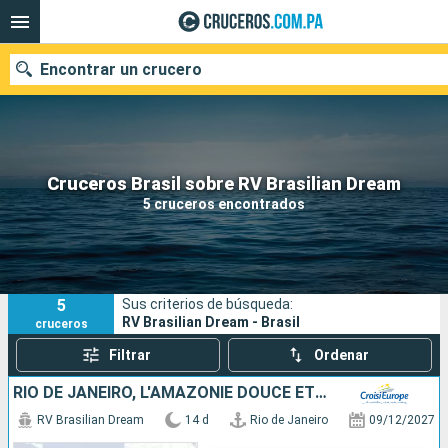
Encontrar un crucero
Nuestros destinos
Cruceros Brasil sobre RV Brasilian Dream
5 cruceros encontrados
Fecha de salida
Puertos
Compañías
5
Sus criterios de búsqueda:
Buscar
RV Brasilian Dream - Brasil
cruceros
Filtrar
Ordenar
RIO DE JANEIRO, L'AMAZONIE DOUCE ET LE RIO TAPAJOS - CROISIÈRE ENVOUTANTE ET INTIMISTE VERS LES PLUS BELLES PLAGES DE L'AMAZONE
RV Brasilian Dream
14 d
Rio de Janeiro
09/12/2027