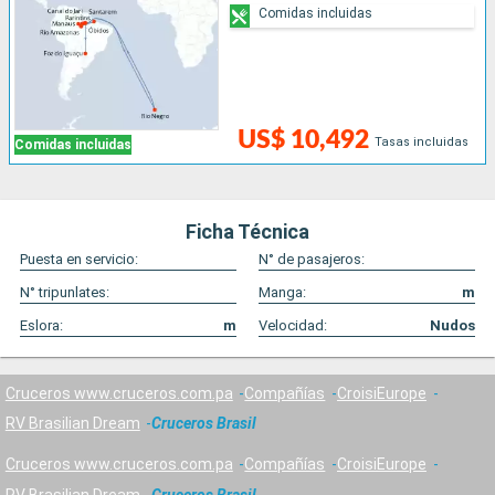
Comidas incluidas
US$ 10,492
Tasas incluidas
Comidas incluidas
Ficha Técnica
Puesta en servicio:
N° de pasajeros:
N° tripunlates:
Manga:
m
Eslora:
m
Velocidad:
Nudos
Cruceros www.cruceros.com.pa
Compañías
CroisiEurope
RV Brasilian Dream
Cruceros Brasil
Cruceros www.cruceros.com.pa
Compañías
CroisiEurope
RV Brasilian Dream
Cruceros Brasil