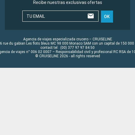
Recibe nuestras exclusivas ofertas
TU EMAIL
OK
Agencia de viajes especializada crucero – CRUISELINE
6 rue du gabian Les flots bleus MC 98 000 Monaco SAM con un capital de 150 000
contact tel : (00) 377 97 97 84 50
gencia de viajes n° 006 02 0007 – Responsabilidad civil y profesional RC RSA de
© CRUISELINE 2026 - all rights reserved