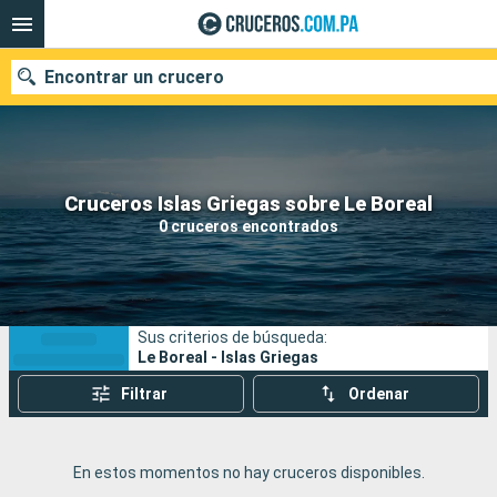
Encontrar un crucero
Nuestros destinos
Cruceros Islas Griegas sobre Le Boreal
0 cruceros encontrados
Fecha de salida
Puertos
Compañías
Sus criterios de búsqueda:
Buscar
Le Boreal - Islas Griegas
Filtrar
Ordenar
En estos momentos no hay cruceros disponibles.