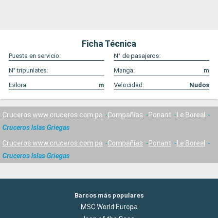
Ficha Técnica
Puesta en servicio:
N° de pasajeros:
N° tripunlates:
Manga:
m
Eslora:
m
Velocidad:
Nudos
Cruceros www.cruceros.com.pa
Compañías
Ponant
Le Boreal
Cruceros Islas Griegas
Cruceros www.cruceros.com.pa
Compañías
Ponant
Le Boreal
Cruceros Islas Griegas
Barcos más populares
MSC World Europa