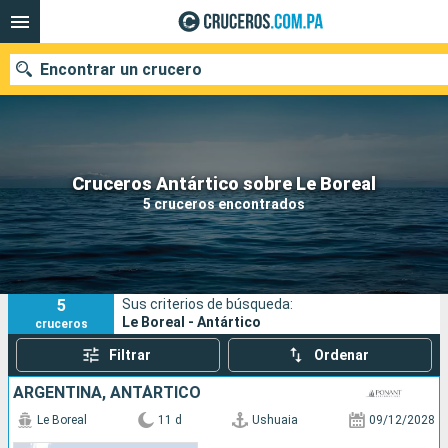
Encontrar un crucero
Nuestros destinos
Cruceros Antártico sobre Le Boreal
5 cruceros encontrados
Fecha de salida
Puertos
Compañías
5
Sus criterios de búsqueda:
Buscar
Le Boreal - Antártico
cruceros
Filtrar
Ordenar
ARGENTINA, ANTÁRTICO
Le Boreal
11 d
Ushuaia
09/12/2028