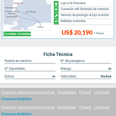
Lujo a la francesa
Conexión wifi ilimitado de cortesía
Servicio de prestigio & lujo incluido
Bebidas incluidas
US$ 20,190
+Tasas
Comidas incluidas
Ficha Técnica
Puesta en servicio:
N° de pasajeros:
N° tripunlates:
Manga:
m
Eslora:
m
Velocidad:
Nudos
Cruceros www.cruceros.com.pa
Compañías
Ponant
Le Boreal
Cruceros Antártico
Cruceros www.cruceros.com.pa
Compañías
Ponant
Le Boreal
Cruceros Antártico