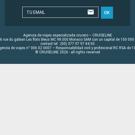
TU EMAIL
OK
Agencia de viajes especializada crucero – CRUISELINE
6 rue du gabian Les flots bleus MC 98 000 Monaco SAM con un capital de 150 000
contact tel : (00) 377 97 97 84 50
gencia de viajes n° 006 02 0007 – Responsabilidad civil y profesional RC RSA de
© CRUISELINE 2026 - all rights reserved