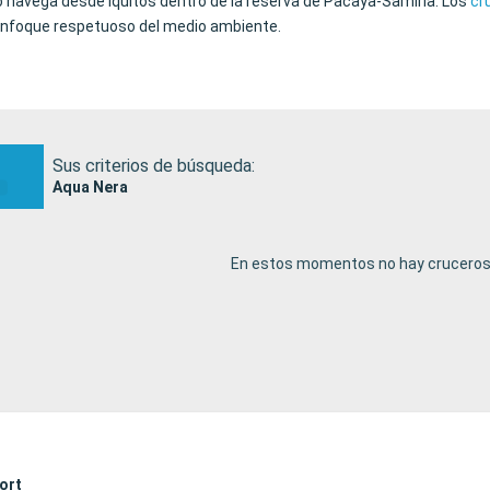
avega desde Iquitos dentro de la reserva de Pacaya‑Samiria. Los
cr
 enfoque respetuoso del medio ambiente.
Sus criterios de búsqueda:
Aqua Nera
En estos momentos no hay cruceros 
ort