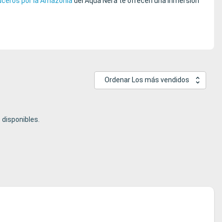
uceros por la Amazonía
del Aqua Nera te ofrecen una inmersión
Ordenar Los más vendidos
disponibles.