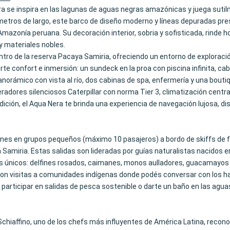
era se inspira en las lagunas de aguas negras amazónicas y juega suti
etros de largo, este barco de diseño moderno y líneas depuradas pre
azonía peruana. Su decoración interior, sobria y sofisticada, rinde hom
y materiales nobles.
ro de la reserva Pacaya Samiria, ofreciendo un entorno de exploració
rte confort e inmersión: un sundeck en la proa con piscina infinita, c
anorámico con vista al río, dos cabinas de spa, enfermería y una bouti
adores silenciosos Caterpillar con norma Tier 3, climatización central
ción, el Aqua Nera te brinda una experiencia de navegación lujosa, di
ones en grupos pequeños (máximo 10 pasajeros) a bordo de skiffs de 
a Samiria. Estas salidas son lideradas por guías naturalistas nacidos
s únicos: delfines rosados, caimanes, monos aulladores, guacamayos
con visitas a comunidades indígenas donde podés conversar con los ha
 participar en salidas de pesca sostenible o darte un baño en las agu
Schiaffino, uno de los chefs más influyentes de América Latina, recon