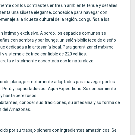
lmente con los contrastes entre un ambiente tenue y detalles
senta una silueta elegante, concebida para navegar con
enaje a la riqueza cultural de la región, con guiños a los
n íntimo y exclusivo. A bordo, los espacios comunes se
abañas con sombra y bar lounge, un salón-biblioteca de diseño
que dedicada a la artesanía local. Para garantizar el máximo
 y sistema eléctrico confiable de 220 voltios.
screta y totalmente conectada con la naturaleza.
fondo plano, perfectamente adaptados para navegar por los
 en Perú y capacitados por Aqua Expeditions. Su conocimiento
 y hasta perezosos.
bitantes, conocer sus tradiciones, su artesanía y su forma de
as del Amazonas.
ocido por su trabajo pionero con ingredientes amazónicos. Se