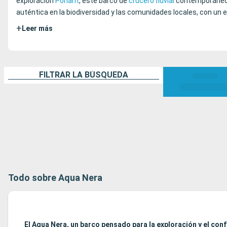
exploración
Ponant
, este barco de
crucero fluvial
contemporáneo n
auténtica en la biodiversidad y las comunidades locales, con un
+
Leer más
FILTRAR LA BÚSQUEDA
Todo sobre Aqua Nera
El Aqua Nera, un barco pensado para la exploración y el conf