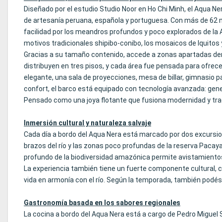
Diseñado por el estudio Studio Noor en Ho Chi Minh, el Aqua N
de artesanía peruana, española y portuguesa. Con más de 62 m
facilidad por los meandros profundos y poco explorados de la Am
motivos tradicionales shipibo-conibo, los mosaicos de Iquitos 
Gracias a su tamaño contenido, accede a zonas apartadas dent
distribuyen en tres pisos, y cada área fue pensada para ofrece
elegante, una sala de proyecciones, mesa de billar, gimnasio p
confort, el barco está equipado con tecnología avanzada: gener
Pensado como una joya flotante que fusiona modernidad y tradi
Inmersión cultural y naturaleza salvaje
Cada día a bordo del Aqua Nera está marcado por dos excursi
brazos del río y las zonas poco profundas de la reserva Pacay
profundo de la biodiversidad amazónica permite avistamiento
La experiencia también tiene un fuerte componente cultural, 
vida en armonía con el río. Según la temporada, también podés
Gastronomía basada en los sabores regionales
La cocina a bordo del Aqua Nera está a cargo de Pedro Miguel 