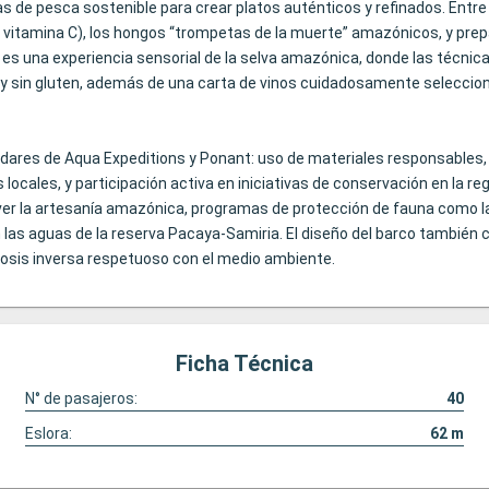
e pesca sostenible para crear platos auténticos y refinados. Entre l
e vitamina C), los hongos “trompetas de la muerte” amazónicos, y pr
s una experiencia sensorial de la selva amazónica, donde las técnica
s y sin gluten, además de una carta de vinos cuidadosamente selecci
dares de Aqua Expeditions y Ponant: uso de materiales responsables, 
ocales, y participación activa en iniciativas de conservación en la reg
r la artesanía amazónica, programas de protección de fauna como la r
 las aguas de la reserva Pacaya‑Samiria. El diseño del barco también 
osis inversa respetuoso con el medio ambiente.
Ficha Técnica
N° de pasajeros:
40
Eslora:
62
m