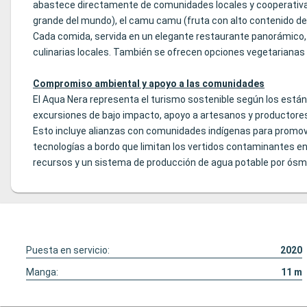
abastece directamente de comunidades locales y cooperativas d
grande del mundo), el camu camu (fruta con alto contenido d
Cada comida, servida en un elegante restaurante panorámico, e
culinarias locales. También se ofrecen opciones vegetariana
Compromiso ambiental y apoyo a las comunidades
El Aqua Nera representa el turismo sostenible según los están
excursiones de bajo impacto, apoyo a artesanos y productores l
Esto incluye alianzas con comunidades indígenas para promove
tecnologías a bordo que limitan los vertidos contaminantes en
recursos y un sistema de producción de agua potable por ósm
Puesta en servicio:
2020
Manga:
11
m