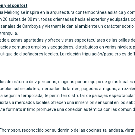
n y el confort
qua Mekong se inspira en la arquitectura contemporánea asiática y co
n 20 suites de 30 m², todas orientadas hacia el exterior y equipadas 
rtesanales de Camboya y Vietnam le dan al ambiente un carácter sobrio y 
tranquila.
ede a zonas apartadas y ofrece vistas espectaculares de las orillas 
ios comunes amplios y acogedores, distribuidos en varios niveles: pisc
utique de diseñadores locales. La relación tripulación/pasajero es de 1:
s de máximo diez personas, dirigidas por un equipo de guías locales 
o: pueblos sobre pilotes, mercados flotantes, pagodas antiguas, arroz
agua según la temporada, te permiten disfrutar de paisajes espectacul
s visitas a mercados locales ofrecen una inmersión sensorial en los sa
. Este formato íntimo promueve una conexión auténtica con las comunid
d Thompson, reconocido por su dominio de las cocinas tailandesa, vie