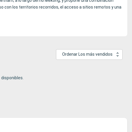
nam, a lo largo del río Mekong, y propone una combinación
con los territorios recorridos, el acceso a sitios remotos y una
Ordenar Los más vendidos
disponibles.