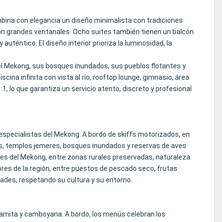
mbina con elegancia un diseño minimalista con tradiciones
con grandes ventanales. Ocho suites también tienen un balcón
auténtico. El diseño interior prioriza la luminosidad, la
del Mekong, sus bosques inundados, sus pueblos flotantes y
ina infinita con vista al río, rooftop lounge, gimnasio, área
1, lo que garantiza un servicio atento, discreto y profesional
especialistas del Mekong. A bordo de skiffs motorizados, en
ales, templos jemeres, bosques inundados y reservas de aves
ares del Mekong, entre zonas rurales preservadas, naturaleza
bores de la región, entre puestos de pescado seco, frutas
ades, respetando su cultura y su entorno.
tnamita y camboyana. A bordo, los menús celebran los