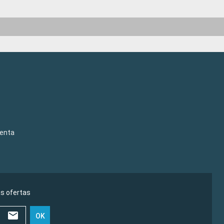
venta
as ofertas
OK