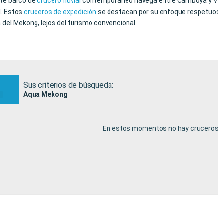
ste barco de
crucero fluvial
contemporáneo navega entre Camboya y Viet
l. Estos
cruceros de expedición
se destacan por su enfoque respetuoso 
 del Mekong, lejos del turismo convencional.
Sus criterios de búsqueda:
Aqua Mekong
En estos momentos no hay cruceros 