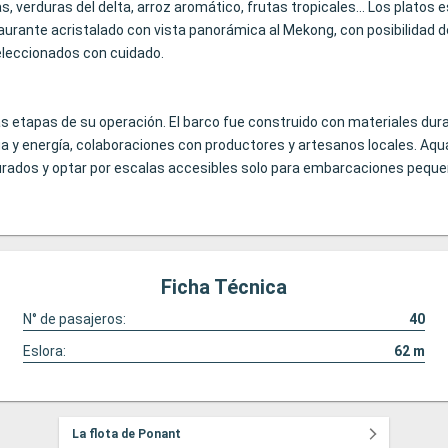
 verduras del delta, arroz aromático, frutas tropicales... Los platos 
ante acristalado con vista panorámica al Mekong, con posibilidad de c
eleccionados con cuidado.
las etapas de su operación. El barco fue construido con materiales du
ua y energía, colaboraciones con productores y artesanos locales. Aqu
rados y optar por escalas accesibles solo para embarcaciones pequeñas,
Ficha Técnica
N° de pasajeros:
40
Eslora:
62
m
La flota de Ponant