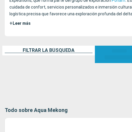
Expeditions, que forma parte del grupo de exploración
Ponant
. E
cuidada de confort, servicios personalizados e inmersión cultura
logística precisa que favorece una exploración profunda del delta
+
Leer más
FILTRAR LA BÚSQUEDA
Todo sobre Aqua Mekong