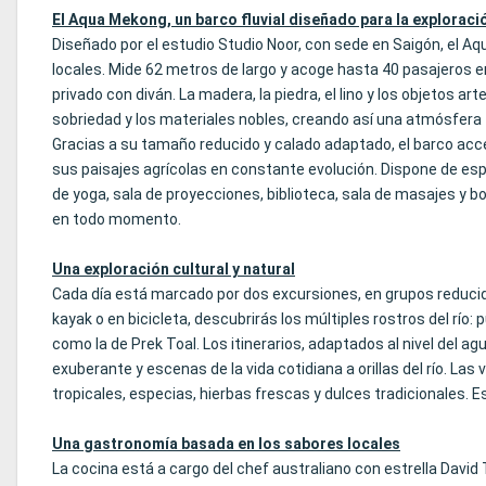
El Aqua Mekong, un barco fluvial diseñado para la exploració
Diseñado por el estudio Studio Noor, con sede en Saigón, el A
locales. Mide 62 metros de largo y acoge hasta 40 pasajeros e
privado con diván. La madera, la piedra, el lino y los objetos a
sobriedad y los materiales nobles, creando así una atmósfera 
Gracias a su tamaño reducido y calado adaptado, el barco acc
sus paisajes agrícolas en constante evolución. Dispone de espac
de yoga, sala de proyecciones, biblioteca, sala de masajes y bo
en todo momento.
Una exploración cultural y natural
Cada día está marcado por dos excursiones, en grupos reducido
kayak o en bicicleta, descubrirás los múltiples rostros del rí
como la de Prek Toal. Los itinerarios, adaptados al nivel del 
exuberante y escenas de la vida cotidiana a orillas del río. La
tropicales, especias, hierbas frescas y dulces tradicionales
Una gastronomía basada en los sabores locales
La cocina está a cargo del chef australiano con estrella Davi