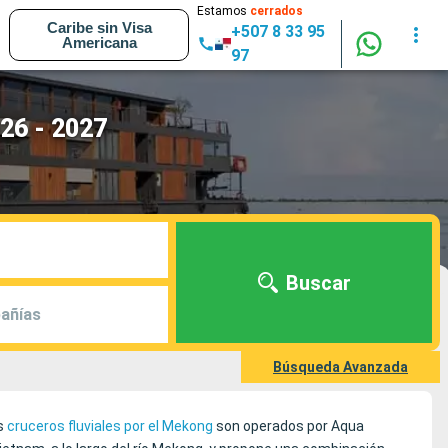
Estamos
cerrados
Caribe sin Visa
+507 8 33 95
Americana
97
26 - 2027
Buscar
añías
Búsqueda Avanzada
os
cruceros fluviales por el Mekong
son operados por Aqua