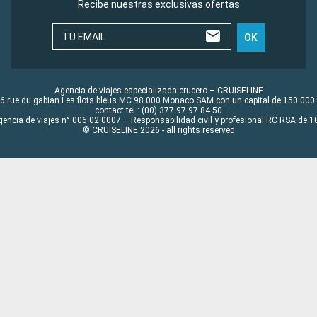
Recibe nuestras exclusivas ofertas
TU EMAIL
OK
Agencia de viajes especializada crucero – CRUISELINE
6 rue du gabian Les flots bleus MC 98 000 Monaco SAM con un capital de 150 000
contact tel : (00) 377 97 97 84 50
gencia de viajes n° 006 02 0007 – Responsabilidad civil y profesional RC RSA de
© CRUISELINE 2026 - all rights reserved