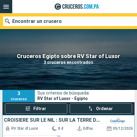
Encontrar un crucero
Nuestros destinos
Cruceros Egipto sobre RV Star of Luxor
3 cruceros encontrados
Fecha de salida
Puertos
Compañías
3
Sus criterios de búsqueda:
Buscar
RV Star of Luxor - Egipto
cruceros
Filtrar
Ordenar
CROISIÈRE SUR LE NIL : SUR LA TERRE DES PHARAONS
RV Star of Luxor
8 d
Edfou
05/12/2026