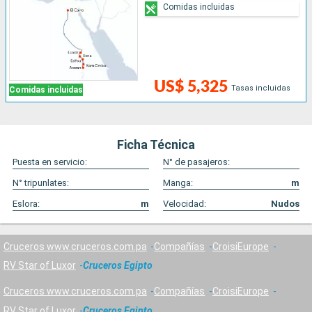
Comidas incluidas
US$ 5,325
Tasas incluidas
Comidas incluidas
Ficha Técnica
Puesta en servicio:
N° de pasajeros:
N° tripunlates:
Manga:
m
Eslora:
m
Velocidad:
Nudos
Cruceros www.cruceros.com.pa
Compañías
CroisiEurope
RV Star of Luxor
Cruceros Egipto
Cruceros www.cruceros.com.pa
Compañías
CroisiEurope
RV Star of Luxor
Cruceros Egipto