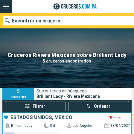
Encontrar un crucero
Nuestros destinos
Cruceros Riviera Mexicana sobre Brilliant Lady
5 cruceros encontrados
Fecha de salida
Puertos
Compañías
5
Sus criterios de búsqueda:
Buscar
Brilliant Lady - Riviera Mexicana
cruceros
Filtrar
Ordenar
ESTADOS UNIDOS, MÉXICO
Brilliant Lady
8 d
Los Angeles
18/04/2027