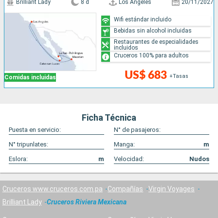
Brilliant Lady
8 d
Los Angeles
20/11/2027
Wifi estándar incluido
Bebidas sin alcohol incluidas
Restaurantes de especialidades
incluidos
Cruceros 100% para adultos
US$ 683
+Tasas
Comidas incluidas
Ficha Técnica
Puesta en servicio:
N° de pasajeros:
N° tripunlates:
Manga:
m
Eslora:
m
Velocidad:
Nudos
Cruceros www.cruceros.com.pa
Compañías
Virgin Voyages
Brilliant Lady
Cruceros Riviera Mexicana