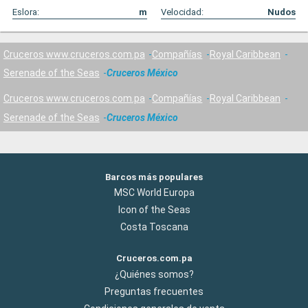
Eslora:
m
Velocidad:
Nudos
Cruceros www.cruceros.com.pa
Compañías
Royal Caribbean
Serenade of the Seas
Cruceros México
Cruceros www.cruceros.com.pa
Compañías
Royal Caribbean
Serenade of the Seas
Cruceros México
Barcos más populares
MSC World Europa
Icon of the Seas
Costa Toscana
Cruceros.com.pa
¿Quiénes somos?
Preguntas frecuentes