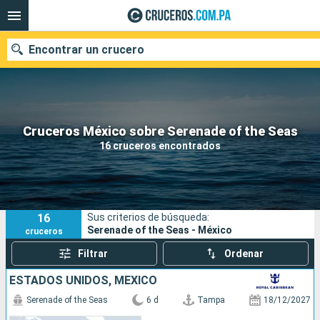
Encontrar un crucero
Nuestros destinos
Cruceros México sobre Serenade of the Seas
16 cruceros encontrados
Fecha de salida
Puertos
Compañías
16
Sus criterios de búsqueda:
Buscar
Serenade of the Seas - México
cruceros
Filtrar
Ordenar
ESTADOS UNIDOS, MÉXICO
Serenade of the Seas
6 d
Tampa
18/12/2027