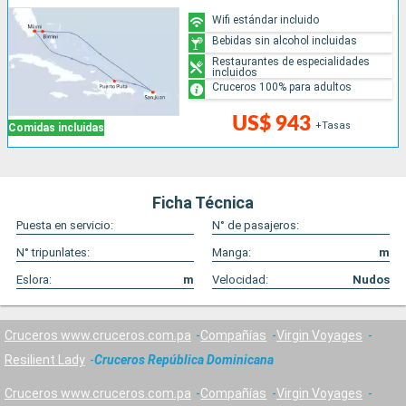
Wifi estándar incluido
Bebidas sin alcohol incluidas
Restaurantes de especialidades
incluidos
Cruceros 100% para adultos
US$ 943
+Tasas
Comidas incluidas
Ficha Técnica
Puesta en servicio:
N° de pasajeros:
N° tripunlates:
Manga:
m
Eslora:
m
Velocidad:
Nudos
Cruceros www.cruceros.com.pa
Compañías
Virgin Voyages
Resilient Lady
Cruceros República Dominicana
Cruceros www.cruceros.com.pa
Compañías
Virgin Voyages