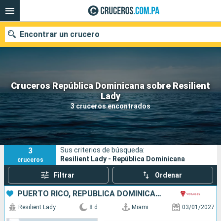
Encontrar un crucero
Cruceros República Dominicana sobre Resilient
Nuestros destinos
Lady
3 cruceros encontrados
Fecha de salida
Puertos
Compañías
3
Sus criterios de búsqueda:
Buscar
Resilient Lady - República Dominicana
cruceros
Filtrar
Ordenar
PUERTO RICO, REPÚBLICA DOMINICANA, BAHAMAS, ESTADOS UNIDOS
Resilient Lady
8 d
Miami
03/01/2027