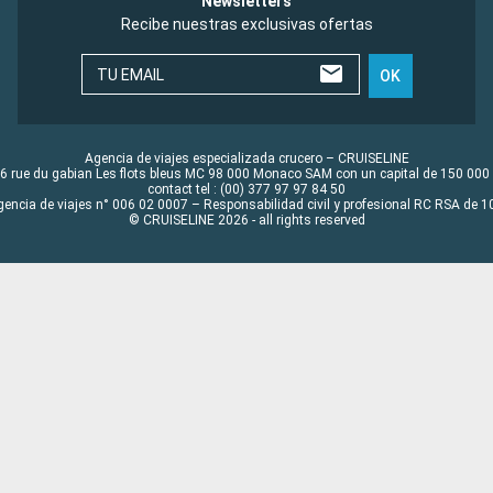
Newsletters
Recibe nuestras exclusivas ofertas
TU EMAIL
OK
Agencia de viajes especializada crucero – CRUISELINE
6 rue du gabian Les flots bleus MC 98 000 Monaco SAM con un capital de 150 000
contact tel : (00) 377 97 97 84 50
gencia de viajes n° 006 02 0007 – Responsabilidad civil y profesional RC RSA de
© CRUISELINE 2026 - all rights reserved