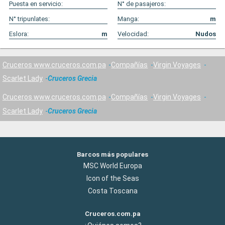
Puesta en servicio:
N° de pasajeros:
N° tripunlates:
Manga:
m
Eslora:
m
Velocidad:
Nudos
Cruceros www.cruceros.com.pa
Compañías
Virgin Voyages
Scarlet Lady
Cruceros Grecia
Cruceros www.cruceros.com.pa
Compañías
Virgin Voyages
Scarlet Lady
Cruceros Grecia
Barcos más populares
MSC World Europa
Icon of the Seas
Costa Toscana
Cruceros.com.pa