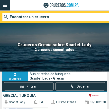
Encontrar un crucero
Nuestros destinos
Cruceros Grecia sobre Scarlet Lady
2 cruceros encontrados
Fecha de salida
Puertos
Compañías
2
Sus criterios de búsqueda:
Buscar
Scarlet Lady - Grecia
cruceros
Filtrar
Ordenar
GRECIA, TURQUÍA
Scarlet Lady
8 d
El Pireo Atenas
08/10/2028