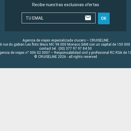
Recibe nuestras exclusivas ofertas
TU EMAIL
OK
Agencia de viajes especializada crucero – CRUISELINE
6 rue du gabian Les flots bleus MC 98 000 Monaco SAM con un capital de 150 000
contact tel : (00) 377 97 97 84 50
gencia de viajes n° 006 02 0007 – Responsabilidad civil y profesional RC RSA de
© CRUISELINE 2026 - all rights reserved