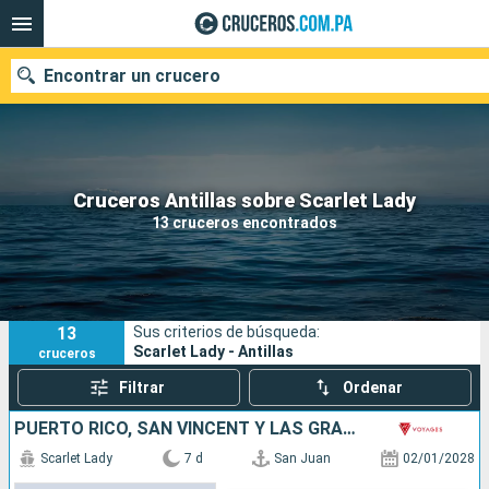
Encontrar un crucero
Nuestros destinos
Cruceros Antillas sobre Scarlet Lady
13 cruceros encontrados
Fecha de salida
Puertos
Compañías
13
Sus criterios de búsqueda:
Buscar
Scarlet Lady - Antillas
cruceros
Filtrar
Ordenar
PUERTO RICO, SAN VINCENT Y LAS GRANADINAS, BARBADOS, DOMINICA, SAN MARTÍN
Scarlet Lady
7 d
San Juan
02/01/2028