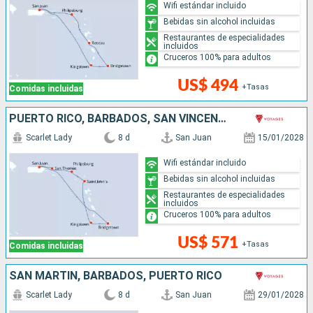
Wifi estándar incluido
Bebidas sin alcohol incluidas
Restaurantes de especialidades
incluidos
Cruceros 100% para adultos
US$ 494
+Tasas
Comidas incluidas
PUERTO RICO, BARBADOS, SAN VINCENT Y LAS GRANADINAS, ANTIGUA Y BARBUDA, SAN MARTÍN
Scarlet Lady
8 d
San Juan
15/01/2028
Wifi estándar incluido
Bebidas sin alcohol incluidas
Restaurantes de especialidades
incluidos
Cruceros 100% para adultos
US$ 571
+Tasas
Comidas incluidas
SAN MARTÍN, BARBADOS, PUERTO RICO
Scarlet Lady
8 d
San Juan
29/01/2028