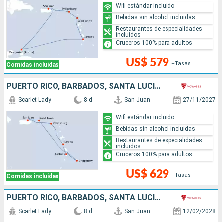
Wifi estándar incluido
Bebidas sin alcohol incluidas
Restaurantes de especialidades
incluidos
Cruceros 100% para adultos
US$ 579
+Tasas
Comidas incluidas
PUERTO RICO, BARBADOS, SANTA LUCIA, DOMINICA, SAN MARTÍN
Scarlet Lady
8 d
San Juan
27/11/2027
Wifi estándar incluido
Bebidas sin alcohol incluidas
Restaurantes de especialidades
incluidos
Cruceros 100% para adultos
US$ 629
+Tasas
Comidas incluidas
PUERTO RICO, BARBADOS, SANTA LUCIA, ANTIGUA Y BARBUDA, SAN MARTÍN
Scarlet Lady
8 d
San Juan
12/02/2028