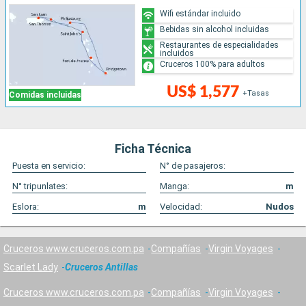
Wifi estándar incluido
Bebidas sin alcohol incluidas
Restaurantes de especialidades
incluidos
Cruceros 100% para adultos
US$ 1,577
+Tasas
Comidas incluidas
Ficha Técnica
Puesta en servicio:
N° de pasajeros:
N° tripunlates:
Manga:
m
Eslora:
m
Velocidad:
Nudos
Cruceros www.cruceros.com.pa
Compañías
Virgin Voyages
Scarlet Lady
Cruceros Antillas
Cruceros www.cruceros.com.pa
Compañías
Virgin Voyages