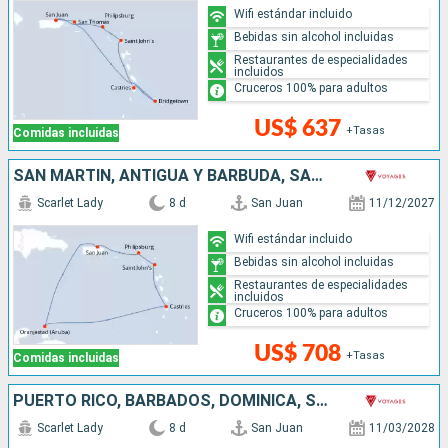
Wifi estándar incluido
Bebidas sin alcohol incluidas
Restaurantes de especialidades
incluidos
Cruceros 100% para adultos
US$ 637
+Tasas
Comidas incluidas
SAN MARTÍN, ANTIGUA Y BARBUDA, SANTA LUCIA, ARUBA, PUERTO RICO
Scarlet Lady
8 d
San Juan
11/12/2027
Wifi estándar incluido
Bebidas sin alcohol incluidas
Restaurantes de especialidades
incluidos
Cruceros 100% para adultos
US$ 708
+Tasas
Comidas incluidas
PUERTO RICO, BARBADOS, DOMINICA, SAN MARTÍN
Scarlet Lady
8 d
San Juan
11/03/2028