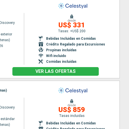
desde
 Discovery
US$ 331
Tasas: +US$ 200
exterior
Bebidas Incluidas en Comidas
Atenas)
Crédito Regalado para Excursiones
26
Propinas incluidas
Wifi incluido
Comidas incluidas
VER LAS OFERTAS
enas)
desde
 Discovery
US$ 859
Tasas incluidas
 estándar
Bebidas Incluidas en Comidas
Atenas)
Crédito Regalado para Excursiones