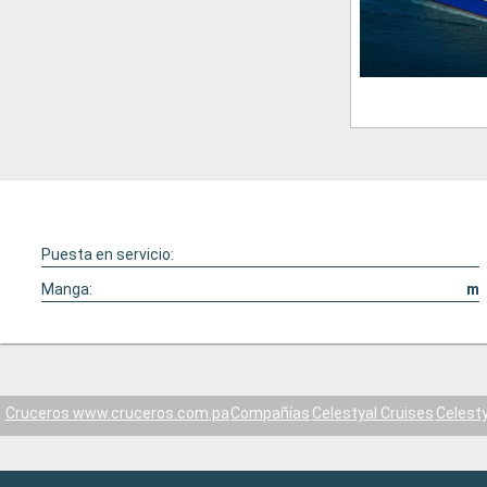
Puesta en servicio:
Manga:
m
Cruceros www.cruceros.com.pa
Compañías
Celestyal Cruises
Celesty