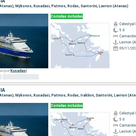
IA
n (Atenas), Mykonos, Kusadasi, Patmos, Rodas, Santoríni, Lavrion (Atenas)
Comidas incluidas
Celestyal
5 d
Camarote 
Lavrion (
09/11/20
arque:
Kusadasi
IA
 (Atenas), Mykonos, Kusadasi, Patmos, Rodas, Iraklion, Santoríni, Lavrion (At
Comidas incluidas
Celestyal
5 d
Camarote
Lavrion (