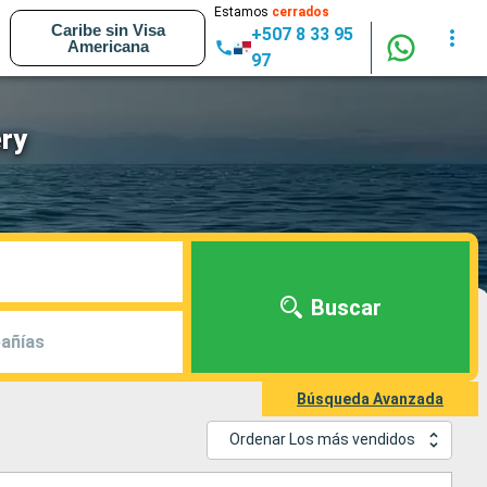
Estamos
cerrados
Caribe sin Visa
+507 8 33 95
Americana
97
ery
Buscar
añías
Búsqueda Avanzada
Ordenar Los más vendidos