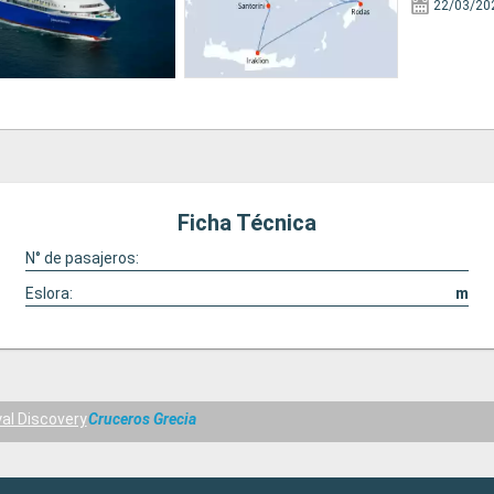
22/03/20
Ficha Técnica
N° de pasajeros:
Eslora:
m
al Discovery
Cruceros Grecia