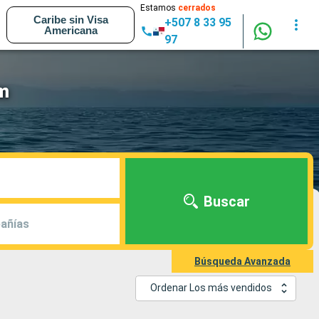
Estamos
cerrados
Caribe sin Visa
+507 8 33 95
Americana
97
m
Buscar
añías
Búsqueda Avanzada
Ordenar Los más vendidos