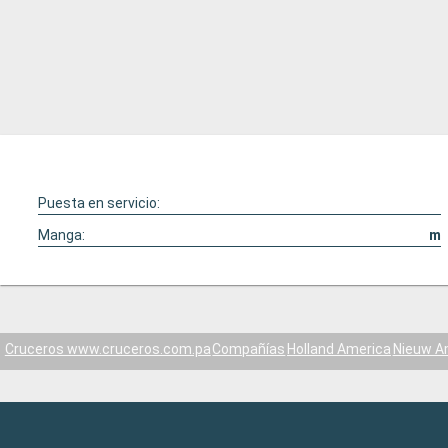
Puesta en servicio:
Manga:
m
Cruceros www.cruceros.com.pa
Compañías
Holland America
Nieuw 