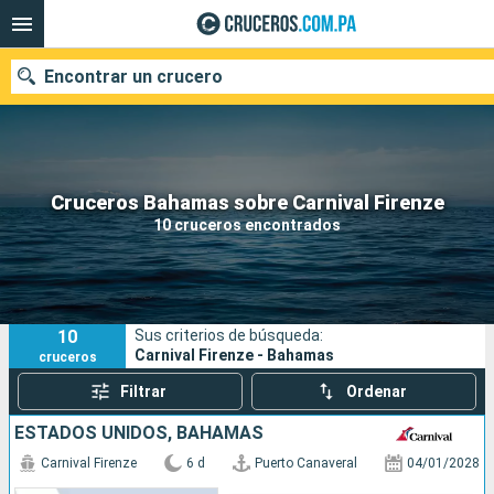
Encontrar un crucero
Nuestros destinos
Cruceros Bahamas sobre Carnival Firenze
10 cruceros encontrados
Fecha de salida
Puertos
Compañías
10
Sus criterios de búsqueda:
Buscar
Carnival Firenze - Bahamas
cruceros
Filtrar
Ordenar
ESTADOS UNIDOS, BAHAMAS
Carnival Firenze
6 d
Puerto Canaveral
04/01/2028