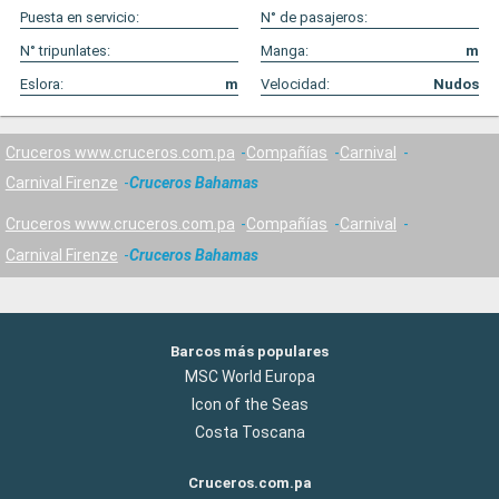
Puesta en servicio:
N° de pasajeros:
N° tripunlates:
Manga:
m
Eslora:
m
Velocidad:
Nudos
Cruceros www.cruceros.com.pa
Compañías
Carnival
Carnival Firenze
Cruceros Bahamas
Cruceros www.cruceros.com.pa
Compañías
Carnival
Carnival Firenze
Cruceros Bahamas
Barcos más populares
MSC World Europa
Icon of the Seas
Costa Toscana
Cruceros.com.pa