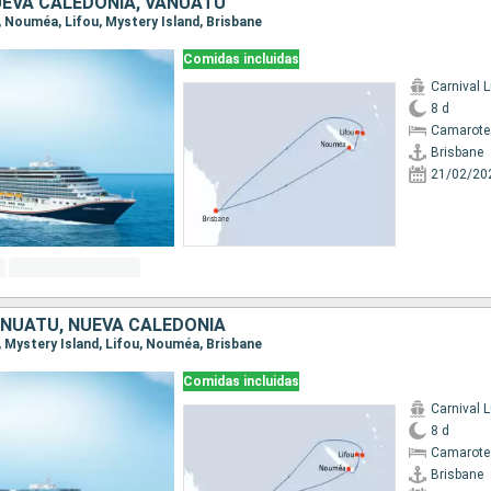
UEVA CALEDONIA, VANUATU
e, Nouméa, Lifou, Mystery Island, Brisbane
Comidas incluidas
Carnival 
8 d
Camarote
Brisbane
21/02/20
ANUATU, NUEVA CALEDONIA
e, Mystery Island, Lifou, Nouméa, Brisbane
Comidas incluidas
Carnival 
8 d
Camarote
Brisbane