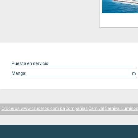
Puesta en servicio:
Manga:
m
Cruceros www.cruceros.com.pa
Compañías
Carnival
Carnival Lumino