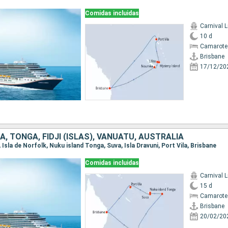
Comidas incluidas
Carnival 
10 d
Camarote
Brisbane
17/12/20
, TONGA, FIDJI (ISLAS), VANUATU, AUSTRALIA
, Isla de Norfolk, Nuku island Tonga, Suva, Isla Dravuni, Port Vila, Brisbane
Comidas incluidas
Carnival 
15 d
Camarote
Brisbane
20/02/20