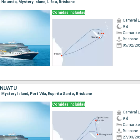
e, Nouméa, Mystery Island, Lifou, Brisbane
Comidas incluidas
Carnival 
9 d
Camarote
Brisbane
05/02/20
ANUATU
, Mystery Island, Port Vila, Espiritu Santo, Brisbane
Comidas incluidas
Carnival 
9 d
Camarote
Brisbane
27/03/20