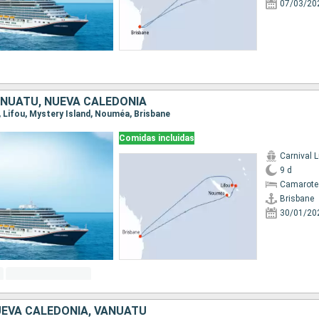
07/03/20
ANUATU, NUEVA CALEDONIA
e, Lifou, Mystery Island, Nouméa, Brisbane
Comidas incluidas
Carnival 
9 d
Camarote
Brisbane
30/01/20
UEVA CALEDONIA, VANUATU