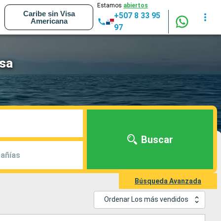
Estamos
abiertos
Caribe sin Visa
+507 8 33 95
Americana
97
osa
Buscar
añías
Búsqueda Avanzada
Ordenar Los más vendidos