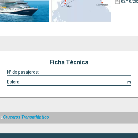
02/10/20
Ficha Técnica
N° de pasajeros:
Eslora:
m
sa
Cruceros Transatlántico