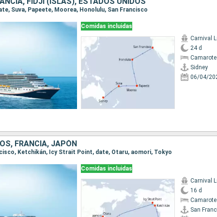
ANCIA, FIDJI (ISLAS), ESTADOS UNIDOS
 date, Suva, Papeete, Moorea, Honolulu, San Francisco
Comidas incluidas
Carnival 
24 d
Camarote
Sidney
06/04/20
OS, FRANCIA, JAPÓN
ncisco, Ketchikán, Icy Strait Point, date, Otaru, aomori, Tokyo
Comidas incluidas
Carnival 
16 d
Camarote
San Franc