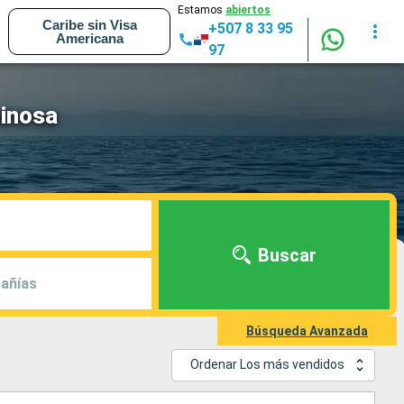
Estamos
abiertos
Caribe sin Visa
+507 8 33 95
Americana
97
minosa
Buscar
añías
Búsqueda Avanzada
Ordenar Los más vendidos