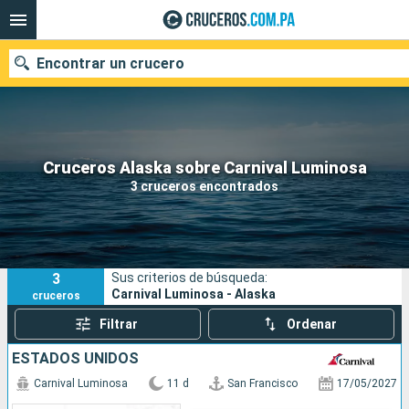
Encontrar un crucero
Nuestros destinos
Cruceros Alaska sobre Carnival Luminosa
3 cruceros encontrados
Fecha de salida
Puertos
Compañías
3
Sus criterios de búsqueda:
Buscar
Carnival Luminosa - Alaska
cruceros
Filtrar
Ordenar
ESTADOS UNIDOS
Carnival Luminosa
11 d
San Francisco
17/05/2027