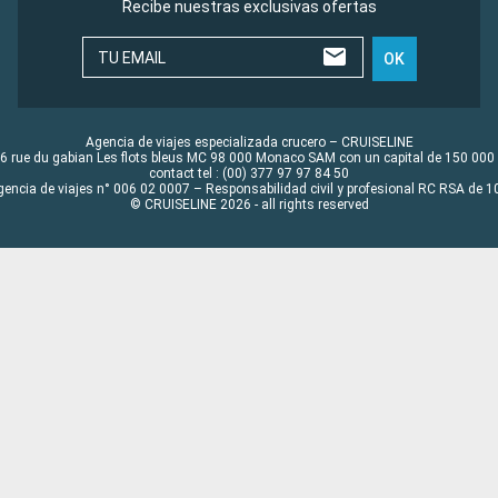
Recibe nuestras exclusivas ofertas
TU EMAIL
OK
Agencia de viajes especializada crucero – CRUISELINE
6 rue du gabian Les flots bleus MC 98 000 Monaco SAM con un capital de 150 000
contact tel : (00) 377 97 97 84 50
gencia de viajes n° 006 02 0007 – Responsabilidad civil y profesional RC RSA de
© CRUISELINE 2026 - all rights reserved