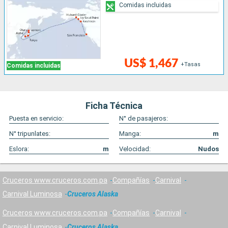
Comidas incluidas
US$ 1,467
+Tasas
Comidas incluidas
Ficha Técnica
Puesta en servicio:
N° de pasajeros:
N° tripunlates:
Manga:
m
Eslora:
m
Velocidad:
Nudos
Cruceros www.cruceros.com.pa
Compañías
Carnival
Carnival Luminosa
Cruceros Alaska
Cruceros www.cruceros.com.pa
Compañías
Carnival
Carnival Luminosa
Cruceros Alaska