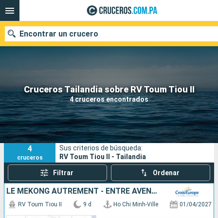
Encontrar un crucero
Nuestros destinos
Cruceros Tailandia sobre RV Toum Tiou II
4 cruceros encontrados
Fecha de salida
Puertos
Compañías
4
Sus criterios de búsqueda:
Buscar
RV Toum Tiou II - Tailandia
cruceros
Filtrar
Ordenar
LE MÉKONG AUTREMENT - ENTRE AVENTURE ET SITES INCONTOURNABLES
RV Toum Tiou II
9 d
Ho Chi Minh-Ville
01/04/2027