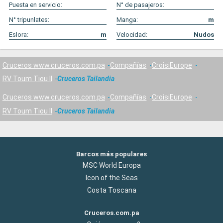
Puesta en servicio:
N° de pasajeros:
N° tripunlates:
Manga:
m
Eslora:
m
Velocidad:
Nudos
Cruceros www.cruceros.com.pa
Compañías
CroisiEurope
RV Toum Tiou II
Cruceros Tailandia
Cruceros www.cruceros.com.pa
Compañías
CroisiEurope
RV Toum Tiou II
Cruceros Tailandia
Barcos más populares
MSC World Europa
Icon of the Seas
Costa Toscana
Cruceros.com.pa