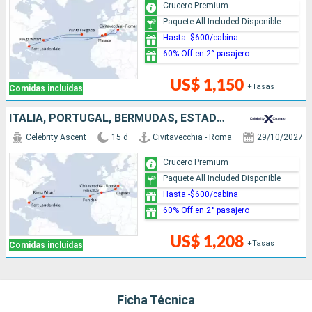
Crucero Premium
Paquete All Included Disponible
Hasta -$600/cabina
60% Off en 2° pasajero
US$ 1,150
+Tasas
Comidas incluidas
ITALIA, PORTUGAL, BERMUDAS, ESTADOS UNIDOS
Celebrity Ascent
15 d
Civitavecchia - Roma
29/10/2027
Crucero Premium
Paquete All Included Disponible
Hasta -$600/cabina
60% Off en 2° pasajero
US$ 1,208
+Tasas
Comidas incluidas
Ficha Técnica