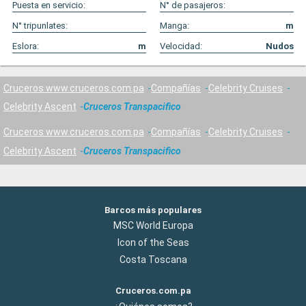
Puesta en servicio:
N° de pasajeros:
N° tripunlates:
Manga:
m
Eslora:
m
Velocidad:
Nudos
Cruceros www.cruceros.com.pa
Compañías
Celebrity Cruises
Celebrity Ascent
Cruceros Transpacifico
Cruceros www.cruceros.com.pa
Compañías
Celebrity Cruises
Celebrity Ascent
Cruceros Transpacifico
Barcos más populares
MSC World Europa
Icon of the Seas
Costa Toscana
Cruceros.com.pa