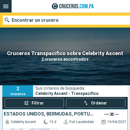
Encontrar un crucero
Nuestros destinos
Cruceros Transpacifico sobre Celebrity Ascent
2 cruceros encontrados
Fecha de salida
Puertos
Compañías
2
Sus criterios de búsqueda:
Buscar
Celebrity Ascent - Transpacifico
cruceros
Filtrar
Ordenar
ESTADOS UNIDOS, BERMUDAS, PORTUGAL, ESPAÑA, ITALIA
Celebrity Ascent
15 d
Fort Lauderdale
19/04/2027