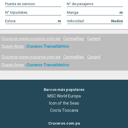
Puesta en servicio:
N° de pasajeros:
N° tripunlates:
Manga:
m
Eslora:
m
Velocidad:
Nudos
Cruceros www.cruceros.com.pa
Compañías
Cunard
Queen Anne
Cruceros Transatlántico
Cruceros www.cruceros.com.pa
Compañías
Cunard
Queen Anne
Cruceros Transatlántico
Barcos más populares
MSC World Europa
Icon of the Seas
Costa Toscana
Cruceros.com.pa