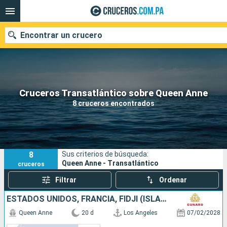
Encontrar un crucero
Nuestros destinos
Cruceros Transatlántico sobre Queen Anne
8 cruceros encontrados
Fecha de salida
Puertos
Compañías
8
Sus criterios de búsqueda:
Buscar
Queen Anne - Transatlántico
cruceros
Filtrar
Ordenar
ESTADOS UNIDOS, FRANCIA, FIDJI (ISLAS), AUSTRALIA
Queen Anne
20 d
Los Angeles
07/02/2028