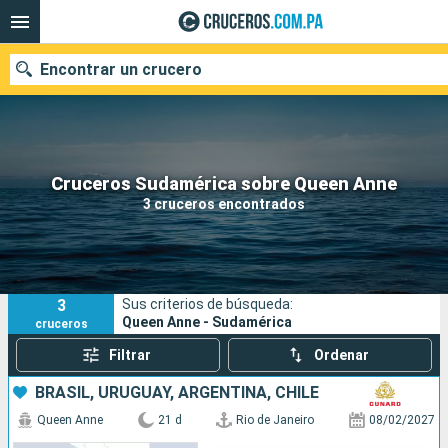
Encontrar un crucero
Nuestros destinos
Cruceros Sudamérica sobre Queen Anne
3 cruceros encontrados
Fecha de salida
Puertos
Compañías
3
Sus criterios de búsqueda:
Buscar
Queen Anne - Sudamérica
cruceros
Filtrar
Ordenar
BRASIL, URUGUAY, ARGENTINA, CHILE
Queen Anne
21 d
Rio de Janeiro
08/02/2027