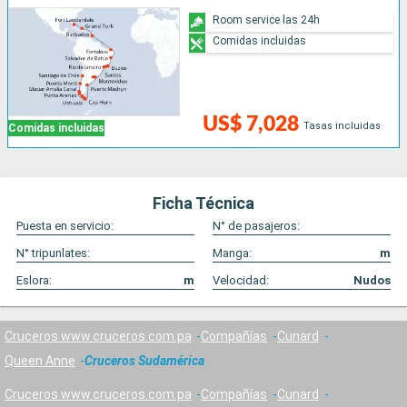
Room service las 24h
Comidas incluidas
US$ 7,028
Tasas incluidas
Comidas incluidas
Ficha Técnica
Puesta en servicio:
N° de pasajeros:
N° tripunlates:
Manga:
m
Eslora:
m
Velocidad:
Nudos
Cruceros www.cruceros.com.pa
Compañías
Cunard
Queen Anne
Cruceros Sudamérica
Cruceros www.cruceros.com.pa
Compañías
Cunard