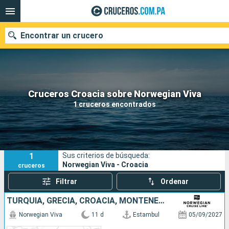
Encontrar un crucero
Nuestros destinos
Cruceros Croacia sobre Norwegian Viva
1 cruceros encontrados
Fecha de salida
Puertos
Compañías
1
Sus criterios de búsqueda:
Buscar
Norwegian Viva - Croacia
cruceros
Filtrar
Ordenar
TURQUÍA, GRECIA, CROACIA, MONTENEGRO, ITALIA
Norwegian Viva
11 d
Estambul
05/09/2027