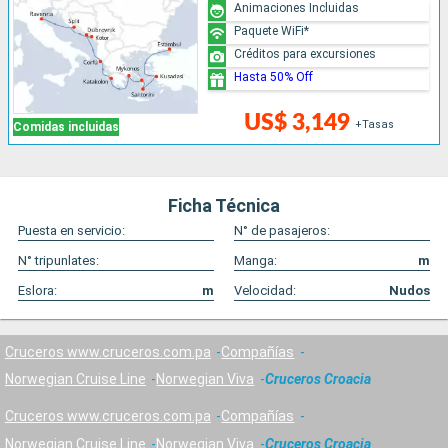
Animaciones Incluidas
Paquete WiFi*
Créditos para excursiones
Hasta 50% Off
US$ 3,149
+Tasas
Comidas incluidas
Ficha Técnica
Puesta en servicio:
N° de pasajeros:
N° tripunlates:
Manga:
m
Eslora:
m
Velocidad:
Nudos
Cruceros www.cruceros.com.pa
Compañías
Norwegian Cruise Line
Norwegian Viva
Cruceros Croacia
Cruceros www.cruceros.com.pa
Compañías
Norwegian Cruise Line
Norwegian Viva
Cruceros Croacia