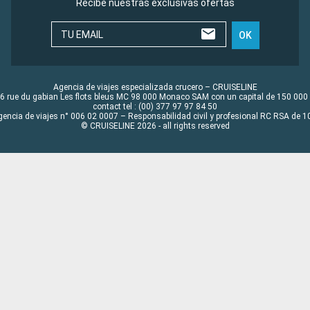
Recibe nuestras exclusivas ofertas
TU EMAIL
OK
Agencia de viajes especializada crucero – CRUISELINE
6 rue du gabian Les flots bleus MC 98 000 Monaco SAM con un capital de 150 000
contact tel : (00) 377 97 97 84 50
gencia de viajes n° 006 02 0007 – Responsabilidad civil y profesional RC RSA de
© CRUISELINE 2026 - all rights reserved