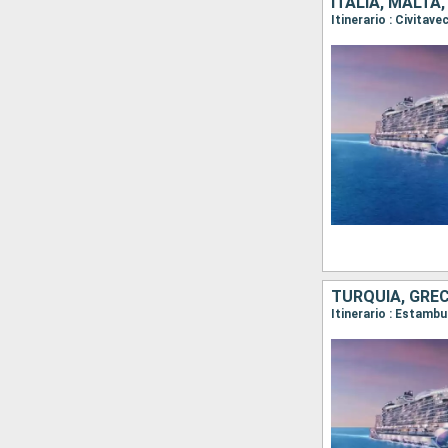
ITALIA, MALTA
Itinerario : Civitav
TURQUÍA, GREC