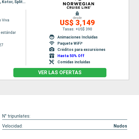
Itinerario : Estambul, Kusadasi, Santoríni, Mykonos, El Pireo Atenas, Katakolon, Corfú, Dubrovnik, Kotor, Split, Ravenna
desde
 Viva
US$ 3,149
Tasas: +US$ 390
 estándar
Animaciones Incluidas
Paquete WiFi*
27
Créditos para excursiones
Hasta 50% Off
Comidas incluidas
VER LAS OFERTAS
N° tripunlates:
Velocidad:
Nudos