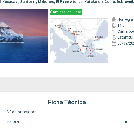
Comidas incluidas
Norwegian
11 d
Camarote
Estambul
05/09/20
Ficha Técnica
N° de pasajeros:
Eslora:
m