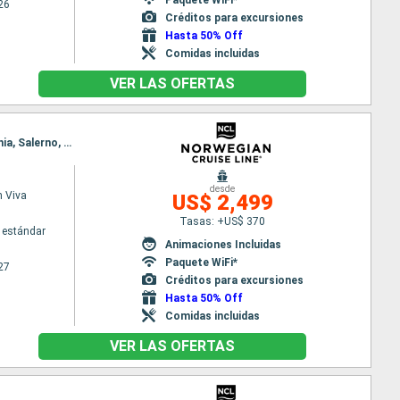
26
Créditos para excursiones
Hasta 50% Off
Comidas incluidas
VER LAS OFERTAS
Itinerario : Estambul, Kusadasi, Santoríni, Mykonos, El Pireo Atenas, Katakolon, La Valetta, Catania, Salerno, Civitavecchia - Roma
desde
 Viva
US$ 2,499
Tasas: +US$ 370
 estándar
Animaciones Incluidas
Paquete WiFi*
27
Créditos para excursiones
Hasta 50% Off
Comidas incluidas
VER LAS OFERTAS