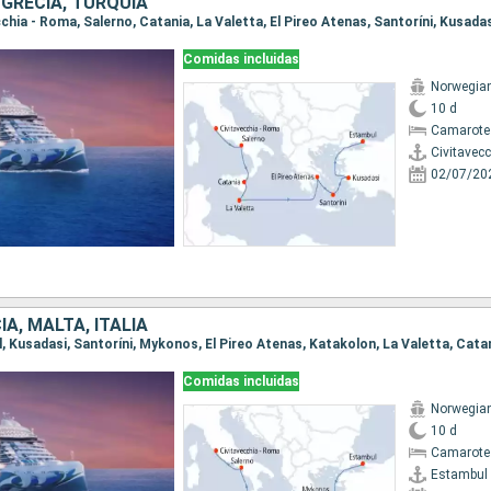
, GRECIA, TURQUÍA
ecchia - Roma, Salerno, Catania, La Valetta, El Pireo Atenas, Santoríni, Kusada
Comidas incluidas
Norwegian
10 d
Camarote
Civitavec
02/07/20
IA, MALTA, ITALIA
Comidas incluidas
Norwegian
10 d
Camarote
Estambul