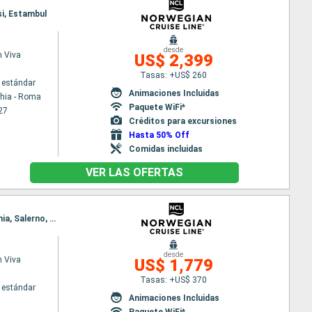
si, Estambul
desde
 Viva
US$ 2,399
Tasas: +US$ 260
 estándar
Animaciones Incluidas
chia - Roma
Paquete WiFi*
27
Créditos para excursiones
Hasta 50% Off
Comidas incluidas
VER LAS OFERTAS
Itinerario : Estambul, Kusadasi, Santoríni, Mykonos, El Pireo Atenas, Katakolon, La Valetta, Catania, Salerno, Civitavecchia - Roma
desde
 Viva
US$ 1,779
Tasas: +US$ 370
 estándar
Animaciones Incluidas
Paquete WiFi*