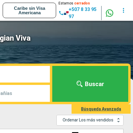
Estamos
cerrados
Caribe sin Visa
+507 8 33 95
Americana
97
gian Viva
Buscar
añías
Búsqueda Avanzada
Ordenar Los más vendidos