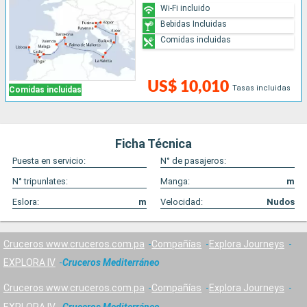
Wi-Fi incluido
Bebidas Incluidas
Comidas incluidas
US$ 10,010
Tasas incluidas
Comidas incluidas
Ficha Técnica
Puesta en servicio:
N° de pasajeros:
N° tripunlates:
Manga:
m
Eslora:
m
Velocidad:
Nudos
Cruceros www.cruceros.com.pa
Compañías
Explora Journeys
EXPLORA IV
Cruceros Mediterráneo
Cruceros www.cruceros.com.pa
Compañías
Explora Journeys
EXPLORA IV
Cruceros Mediterráneo