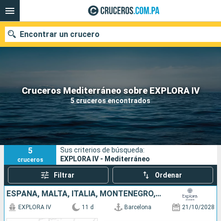
Encontrar un crucero
Nuestros destinos
Cruceros Mediterráneo sobre EXPLORA IV
5 cruceros encontrados
Fecha de salida
Puertos
Compañías
5
Sus criterios de búsqueda:
Buscar
EXPLORA IV - Mediterráneo
cruceros
Filtrar
Ordenar
ESPAÑA, MALTA, ITALIA, MONTENEGRO, ESLOVENIA
EXPLORA IV
11 d
Barcelona
21/10/2028