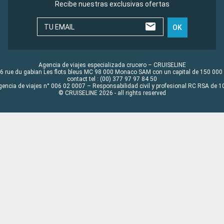
Recibe nuestras exclusivas ofertas
TU EMAIL
OK
Agencia de viajes especializada crucero – CRUISELINE
6 rue du gabian Les flots bleus MC 98 000 Monaco SAM con un capital de 150 000
contact tel : (00) 377 97 97 84 50
gencia de viajes n° 006 02 0007 – Responsabilidad civil y profesional RC RSA de
© CRUISELINE 2026 - all rights reserved