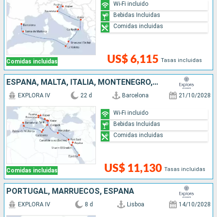
Wi-Fi incluido
Bebidas Incluidas
Comidas incluidas
US$ 6,115
Tasas incluidas
Comidas incluidas
ESPAÑA, MALTA, ITALIA, MONTENEGRO, ESLOVENIA, CROACIA, GRECIA, EGIPTO, JORDANIA, ARABIA SAUDÍ
EXPLORA IV
22 d
Barcelona
21/10/2028
Wi-Fi incluido
Bebidas Incluidas
Comidas incluidas
US$ 11,130
Tasas incluidas
Comidas incluidas
PORTUGAL, MARRUECOS, ESPAÑA
EXPLORA IV
8 d
Lisboa
14/10/2028