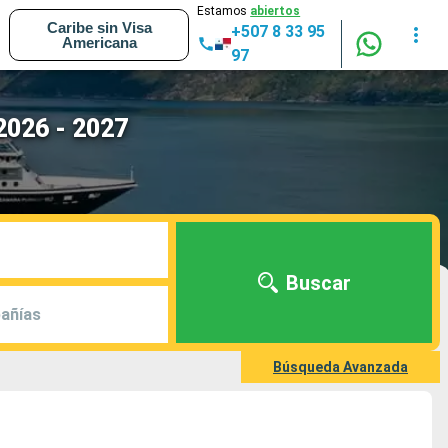
Estamos
abiertos
Caribe sin Visa
+507 8 33 95
Americana
97
2026 - 2027
Buscar
añías
Búsqueda Avanzada