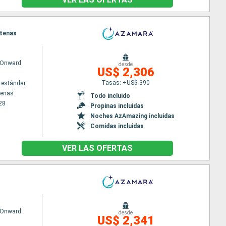
Atenas
 Onward
desde
US$ 2,306
Tasas: +US$ 390
 estándar
tenas
Todo incluido
28
Propinas incluidas
Noches AzAmazing incluidas
Comidas incluidas
VER LAS OFERTAS
 Onward
desde
US$ 2,341