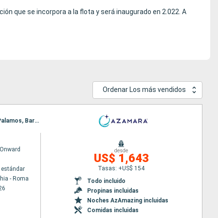
ión que se incorpora a la flota y será inaugurado en 2.022. A
Ordenar Los más vendidos
Itinerario : Civitavecchia - Roma, Pisa/Florencia (Livorno), Monaco Monte-Carlo, Niza, Marsella, Palamos, Barcelona
 Onward
desde
US$ 1,643
Tasas: +US$ 154
 estándar
chia - Roma
Todo incluido
26
Propinas incluidas
Noches AzAmazing incluidas
Comidas incluidas