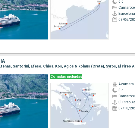
6 d
Camarote
Barcelona
03/06/20
IA
o Atenas, Santoríni, Efeso, Chios, Kos, Agios Nikolaus (Crete), Syros, El Pireo 
Comidas incluidas
Azamara
8 d
Camarote
El Pireo A
07/10/20