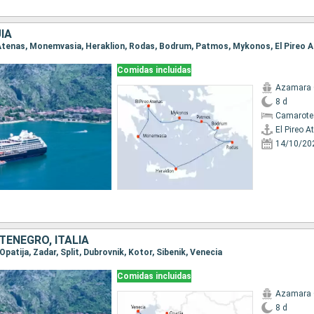
ÍA
eo Atenas, Monemvasia, Heraklion, Rodas, Bodrum, Patmos, Mykonos, El Pireo 
Comidas incluidas
Azamara
8 d
Camarote
El Pireo A
14/10/20
TENEGRO, ITALIA
 Opatija, Zadar, Split, Dubrovnik, Kotor, Sibenik, Venecia
Comidas incluidas
Azamara
8 d