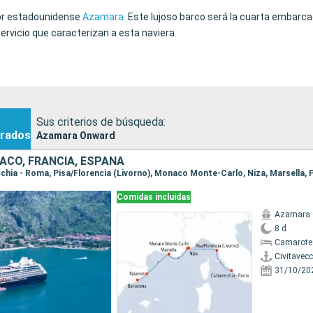
dor estadounidense
Azamara
. Este lujoso barco será la cuarta embarcac
ervicio que caracterizan a esta naviera.
Sus criterios de búsqueda:
rados
Azamara Onward
NACO, FRANCIA, ESPAÑA
Comidas incluidas
Azamara
8 d
Camarote
Civitavec
31/10/20