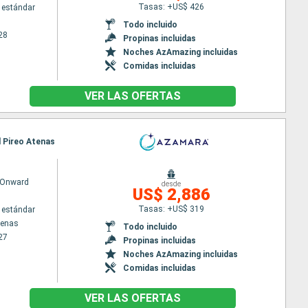
Tasas: +US$ 426
 estándar
Todo incluido
28
Propinas incluidas
Noches AzAmazing incluidas
Comidas incluidas
VER LAS OFERTAS
l Pireo Atenas
 Onward
desde
US$ 2,886
Tasas: +US$ 319
 estándar
tenas
Todo incluido
27
Propinas incluidas
Noches AzAmazing incluidas
Comidas incluidas
VER LAS OFERTAS