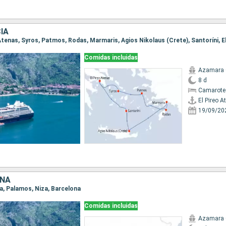
IA
o Atenas, Syros, Patmos, Rodas, Marmaris, Agios Nikolaus (Crete), Santoríni, E
Comidas incluidas
Azamara
8 d
Camarote
El Pireo A
19/09/20
AÑA
na, Palamos, Niza, Barcelona
Comidas incluidas
Azamara