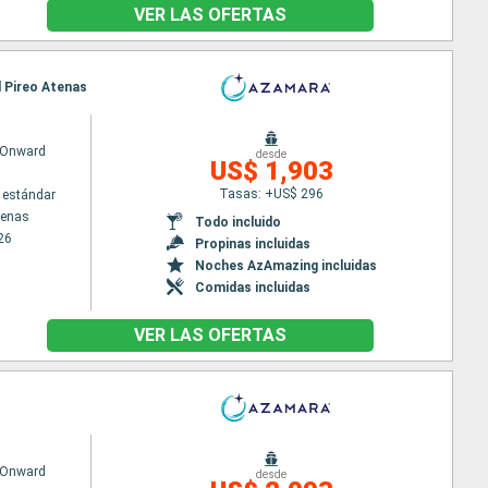
VER LAS OFERTAS
l Pireo Atenas
 Onward
desde
US$ 1,903
Tasas: +US$ 296
 estándar
tenas
Todo incluido
26
Propinas incluidas
Noches AzAmazing incluidas
Comidas incluidas
VER LAS OFERTAS
 Onward
desde