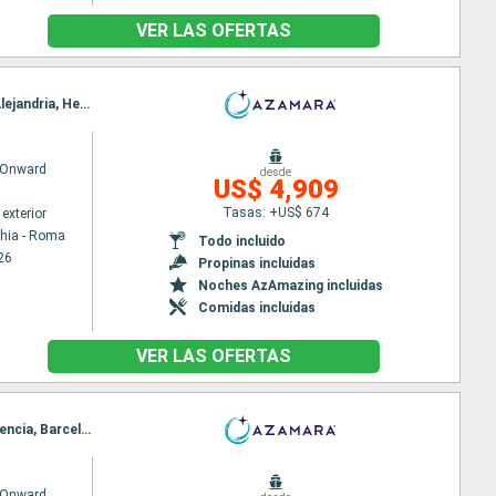
VER LAS OFERTAS
Itinerario : Civitavecchia - Roma, Salerno, Siracusa ( Sicilia), Katakolon, Chania, El Pireo Atenas, Alejandria, Heraklion, La Valetta, Catania, Nápoles, Civitavecchia - Roma
 Onward
desde
US$ 4,909
Tasas: +US$ 674
exterior
chia - Roma
Todo incluido
26
Propinas incluidas
Noches AzAmazing incluidas
Comidas incluidas
VER LAS OFERTAS
Itinerario : Lisboa, Portimao, Casablanca, Tánger, Cadiz, Sevilla, Gibraltar, Malaga, Cartagena, Valencia, Barcelona, Marsella, Niza, La Spezia, Pisa/Florencia (Livorno), Civitavecchia - Roma
 Onward