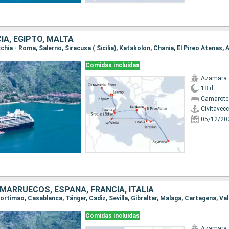
CIA, EGIPTO, MALTA
Comidas incluidas
Azamara
18 d
Camarote 
Civitavec
05/12/20
MARRUECOS, ESPAÑA, FRANCIA, ITALIA
Comidas incluidas
Azamara