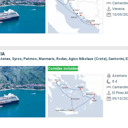
Camarote
Venecia
10/09/20
IA
o Atenas, Syros, Patmos, Marmaris, Rodas, Agios Nikolaus (Crete), Santoríni, E
Comidas incluidas
Azamara
8 d
Camarote
El Pireo A
09/10/20