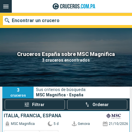
Encontrar un crucero
Nuestros destinos
Cruceros España sobre MSC Magnifica
3 cruceros encontrados
Fecha de salida
Puertos
Compañías
3
Sus criterios de búsqueda:
Buscar
MSC Magnifica - España
cruceros
Filtrar
Ordenar
ITALIA, FRANCIA, ESPAÑA
MSC Magnifica
5 d
Genova
21/10/2026