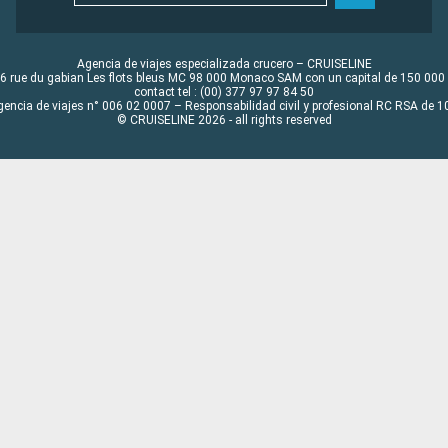
Agencia de viajes especializada crucero – CRUISELINE
6 rue du gabian Les flots bleus MC 98 000 Monaco SAM con un capital de 150 000
contact tel : (00) 377 97 97 84 50
gencia de viajes n° 006 02 0007 – Responsabilidad civil y profesional RC RSA de
© CRUISELINE 2026 - all rights reserved