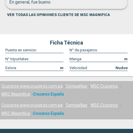
En general, fue bueno.
VER TODAS LAS OPINIONES CLIENTE DE MSC MAGNIFICA
Ficha Técnica
Puesta en servicio:
N° de pasajeros:
N° tripunlates:
Manga:
m
Eslora:
m
Velocidad:
Nudos
Cruceros www.cruceros.com.pa
Compañías
MSC Cruceros
MSC Magnifica
Cruceros España
Cruceros www.cruceros.com.pa
Compañías
MSC Cruceros
MSC Magnifica
Cruceros España