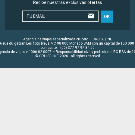
Recibe nuestras exclusivas ofertas
TU EMAIL
OK
Agencia de viajes especializada crucero – CRUISELINE
6 rue du gabian Les flots bleus MC 98 000 Monaco SAM con un capital de 150 000
contact tel : (00) 377 97 97 84 50
gencia de viajes n° 006 02 0007 – Responsabilidad civil y profesional RC RSA de
© CRUISELINE 2026 - all rights reserved