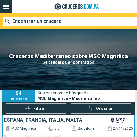
Encontrar un crucero
Nuestros destinos
Cruceros Mediterráneo sobre MSC Magnifica
54 cruceros encontrados
Fecha de salida
Puertos
Compañías
54
Sus criterios de búsqueda:
Buscar
MSC Magnifica - Mediterráneo
cruceros
Filtrar
Ordenar
ESPAÑA, FRANCIA, ITALIA, MALTA
MSC Magnifica
8 d
Barcelona
27/11/2026