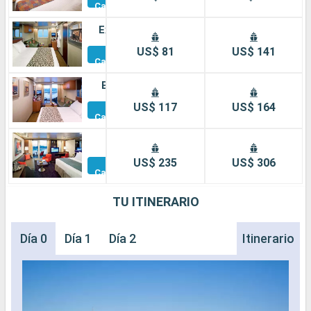
Camarotes
Exterior
Otros
US$ 81
US$ 141
Camarotes
Balcón
Otros
US$ 117
US$ 164
Camarotes
Suite
Otros
US$ 235
US$ 306
Camarotes
TU ITINERARIO
Día 0
Día 1
Día 2
Itinerario