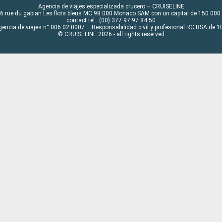
Agencia de viajes especializada crucero – CRUISELINE
6 rue du gabian Les flots bleus MC 98 000 Monaco SAM con un capital de 150 000
contact tel : (00) 377 97 97 84 50
gencia de viajes n° 006 02 0007 – Responsabilidad civil y profesional RC RSA de
© CRUISELINE 2026 - all rights reserved