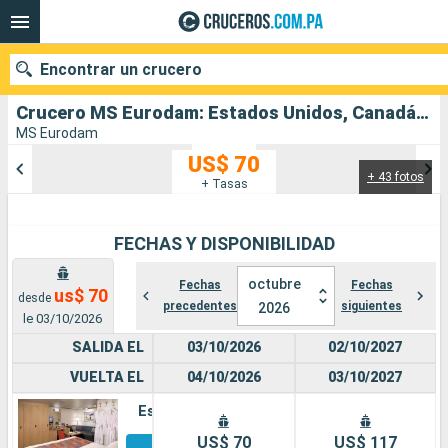
Encontrar un crucero
Crucero MS Eurodam: Estados Unidos, Canadá salida desde Seattle
MS Eurodam
US$ 70
+ 43 fotos
Nuestros destinos
+ Tasas
Fecha de salida
FECHAS Y DISPONIBILIDAD
Puertos
Compañías
octubre
Fechas
Fechas
us$ 70
desde
precedentes
siguientes
2026
Buscar
le 03/10/2026
SALIDA EL
03/10/2026
02/10/2027
VUELTA EL
04/10/2026
03/10/2027
Estándar
Otros
US$ 70
US$ 117