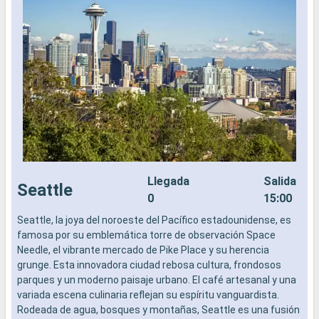
Llegada
Salida
Seattle
0
15:00
Seattle, la joya del noroeste del Pacífico estadounidense, es
S
famosa por su emblemática torre de observación Space
f
Needle, el vibrante mercado de Pike Place y su herencia
N
grunge. Esta innovadora ciudad rebosa cultura, frondosos
g
parques y un moderno paisaje urbano. El café artesanal y una
p
variada escena culinaria reflejan su espíritu vanguardista.
v
Rodeada de agua, bosques y montañas, Seattle es una fusión
R