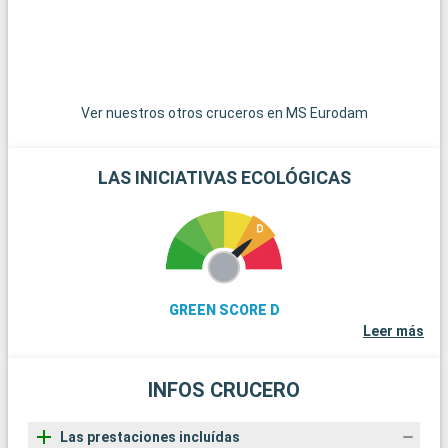
s
c
p
d
v
s
Ver nuestros otros cruceros en MS Eurodam
¿
E
LAS INICIATIVAS ECOLÓGICAS
s
o
c
e
s
u
GREEN SCORE D
a
Leer más
a
W
m
INFOS CRUCERO
Las prestaciones incluídas