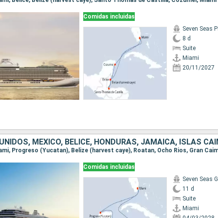
iami, Belice, Belize (harvest caye), Santo Thomas de Castilla, Cozumel, Miami
Comidas incluidas
Seven Seas P
8 d
Suite
Miami
20/11/2027
NIDOS, MÉXICO, BELICE, HONDURAS, JAMAICA, ISLAS CA
Comidas incluidas
Seven Seas G
11 d
Suite
Miami