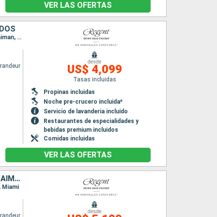
VER LAS OFERTAS
IDOS
Itinerario : Miami, Costa Maya, Belice, Belize (harvest caye), Roatan, Montego Bay, Gran Caiman, Miami
desde
randeur
US$ 4,099
Tasas incluidas
Propinas incluidas
Noche pre-crucero incluida*
Servicio de lavanderia incluido
Restaurantes de especialidades y
bebidas premium incluidos
Comidas incluidas
VER LAS OFERTAS
ESTADOS UNIDOS, BAHAMAS, JAMAICA, BELICE, HONDURAS, ISLAS CAIMÁN
, Miami
desde
randeur