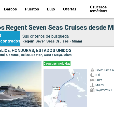
Cruceros
Barcos
Puertos
Lujo
Ofertas
temáticos
s Regent Seven Seas Cruises desde M
9
Sus criterios de búsqueda:
ncontrados
Regent Seven Seas Cruises - Miami
BELICE, HONDURAS, ESTADOS UNIDOS
Miami, Cozumel, Belice, Roatan, Costa Maya, Miami
Comidas incluidas
Seven Seas G
8 d
Suite
Miami
16/02/2027