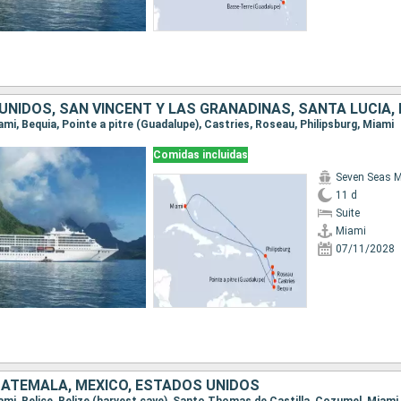
iami, Bequia, Pointe a pitre (Guadalupe), Castries, Roseau, Philipsburg, Miami
Comidas incluidas
Seven Seas M
11 d
Suite
Miami
07/11/2028
GUATEMALA, MÉXICO, ESTADOS UNIDOS