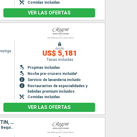
Comidas incluidas
VER LAS OFERTAS
desde
restige
US$ 5,181
Tasas incluidas
Propinas incluidas
Noche pre-crucero incluida*
Servicio de lavanderia incluido
Restaurantes de especialidades y
bebidas premium incluidos
Comidas incluidas
VER LAS OFERTAS
ESTADOS UNIDOS, REPÚBLICA DOMINICANA, PUERTO RICO, SAN MARTÍN, FRANCIA, SAN VINCENT Y LAS GRANADINAS
Itinerario : Miami, Puerto Plata, San Juan, Charlotte Amalie, Philipsburg, Santo Barthélemy, Bequia, Miami