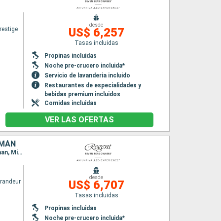
desde
restige
US$ 6,257
Tasas incluidas
Propinas incluidas
Noche pre-crucero incluida*
Servicio de lavanderia incluido
Restaurantes de especialidades y
bebidas premium incluidos
Comidas incluidas
VER LAS OFERTAS
IMÁN
Itinerario : Miami, Progreso (Yucatan), Belize (harvest caye), Roatan, Ocho Rios, Gran Caiman, Miami
desde
randeur
US$ 6,707
Tasas incluidas
Propinas incluidas
Noche pre-crucero incluida*