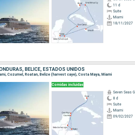
11 d
Suite
Miami
18/11/2027
HONDURAS, BELICE, ESTADOS UNIDOS
Miami, Cozumel, Roatan, Belize (harvest caye), Costa Maya, Miami
Comidas incluidas
Seven Seas G
8 d
Suite
Miami
09/02/2027