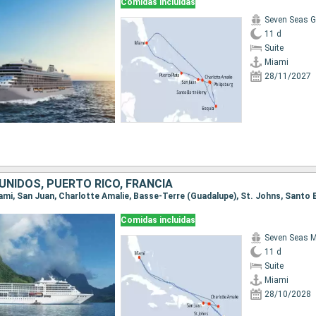
Comidas incluidas
Seven Seas G
11 d
Suite
Miami
28/11/2027
UNIDOS, PUERTO RICO, FRANCIA
Comidas incluidas
Seven Seas M
11 d
Suite
Miami
28/10/2028