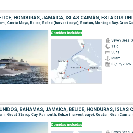
ELICE, HONDURAS, JAMAICA, ISLAS CAIMÁN, ESTADOS UN
Comidas incluidas
Seven Seas G
11 d
Suite
Miami
09/12/2026
Miami, Great Stirrup Cay, Falmouth, Belize (harvest caye), Roatan, Gran Caiman
Comidas incluidas
Seven Seas G