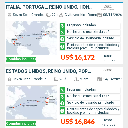
ITALIA, PORTUGAL, REINO UNIDO, HONDURAS, GUATEMALA, BELICE, MÉXICO, ESTADOS UNIDOS
Seven Seas Grandeur
22 d
Civitavecchia - Roma
08/11/2026
Propinas incluidas
Noche pre-crucero incluida*
Servicio de lavanderia incluido
Restaurantes de especialidades y
bebidas premium incluidos
Tasas
US$ 16,172
Comidas incluidas
incluidas
ESTADOS UNIDOS, REINO UNIDO, PORTUGAL, ESPAÑA, FRANCIA
Seven Seas Grandeur
25 d
Miami
14/04/2027
Propinas incluidas
Noche pre-crucero incluida*
Servicio de lavanderia incluido
Restaurantes de especialidades y
bebidas premium incluidos
Tasas
US$ 16,846
Comidas incluidas
incluidas