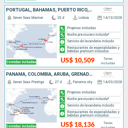
PORTUGAL, BAHAMAS, PUERTO RICO, ESTADOS UNIDOS, FRANCIA
Seven Seas Mariner
25 d
Lisboa
14/10/2028
Propinas incluidas
Noche pre-crucero incluida*
Servicio de lavanderia incluido
Restaurantes de especialidades y
bebidas premium incluidos
Tasas
US$ 10,509
Comidas incluidas
incluidas
PANAMÁ, COLOMBIA, ARUBA, GRENADA, DOMINICA, ESTADOS UNIDOS, REINO UNIDO, PORTUGAL, ESPAÑA
Seven Seas Prestige
27 d
Panama city
14/03/2028
Propinas incluidas
Noche pre-crucero incluida*
Servicio de lavanderia incluido
Restaurantes de especialidades y
bebidas premium incluidos
Tasas
US$ 18,136
Comidas incluidas
incluidas