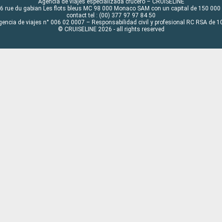
Agencia de viajes especializada crucero – CRUISELINE
6 rue du gabian Les flots bleus MC 98 000 Monaco SAM con un capital de 150 000
contact tel : (00) 377 97 97 84 50
gencia de viajes n° 006 02 0007 – Responsabilidad civil y profesional RC RSA de
© CRUISELINE 2026 - all rights reserved