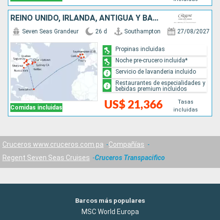
REINO UNIDO, IRLANDA, ANTIGUA Y BARBUDA, CANADÁ, ESTADOS UNIDOS
Seven Seas Grandeur
26 d
Southampton
27/08/2027
Propinas incluidas
Noche pre-crucero incluida*
Servicio de lavanderia incluido
Restaurantes de especialidades y
bebidas premium incluidos
Tasas
US$ 21,366
Comidas incluidas
incluidas
Cruceros www.cruceros.com.pa
Compañías
Regent Seven Seas Cruises
Cruceros Transpacifico
Barcos más populares
MSC World Europa