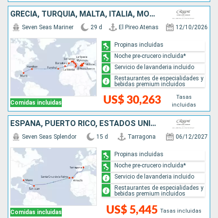
GRECIA, TURQUÍA, MALTA, ITALIA, MONACO, ESPAÑA, PORTUGAL, REINO UNIDO, ESTADOS UNIDOS
Seven Seas Mariner
29 d
El Pireo Atenas
12/10/2026
Propinas incluidas
Noche pre-crucero incluida*
Servicio de lavanderia incluido
Restaurantes de especialidades y
bebidas premium incluidos
Tasas
US$ 30,263
Comidas incluidas
incluidas
ESPAÑA, PUERTO RICO, ESTADOS UNIDOS
Seven Seas Splendor
15 d
Tarragona
06/12/2027
Propinas incluidas
Noche pre-crucero incluida*
Servicio de lavanderia incluido
Restaurantes de especialidades y
bebidas premium incluidos
US$ 5,445
Tasas incluidas
Comidas incluidas