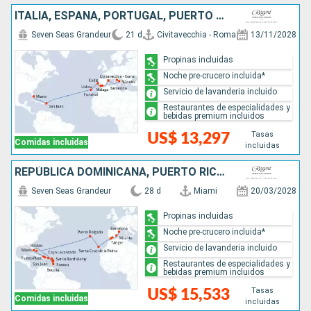
ITALIA, ESPAÑA, PORTUGAL, PUERTO RICO, ESTADOS UNIDOS
Seven Seas Grandeur
21 d
Civitavecchia - Roma
13/11/2028
Propinas incluidas
Noche pre-crucero incluida*
Servicio de lavanderia incluido
Restaurantes de especialidades y
bebidas premium incluidos
Tasas
US$ 13,297
Comidas incluidas
incluidas
REPÚBLICA DOMINICANA, PUERTO RICO, FRANCIA, DOMINICA, SAN VINCENT Y LAS GRANADINAS, ESTADOS UNIDOS, BAHAMAS, PORTUGAL, MARRUECOS, ESPAÑA
Seven Seas Grandeur
28 d
Miami
20/03/2028
Propinas incluidas
Noche pre-crucero incluida*
Servicio de lavanderia incluido
Restaurantes de especialidades y
bebidas premium incluidos
Tasas
US$ 15,533
Comidas incluidas
incluidas