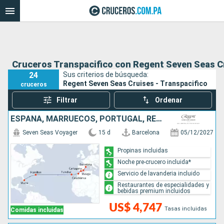
Cruceros Transpacifico con Regent Seven Seas C
24
Sus criterios de búsqueda:
Regent Seven Seas Cruises - Transpacifico
cruceros
Filtrar
Ordenar
ESPAÑA, MARRUECOS, PORTUGAL, REINO UNIDO, ESTADOS UNIDOS
Seven Seas Voyager
15 d
Barcelona
05/12/2027
Propinas incluidas
Noche pre-crucero incluida*
Servicio de lavanderia incluido
Restaurantes de especialidades y
bebidas premium incluidos
US$ 4,747
Tasas incluidas
Comidas incluidas