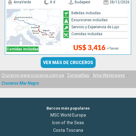
AmaVerde
8 d
Budapest
28/12/2026
Bebidas incluidas
Excursiones incluidas
Servicio y Experiencia de Lujo
Comidas incluidas
US$ 3,416
+Tasas
Comidas incluidas
VER MÁS DE CRUCEROS
Cruceros www.cruceros.com.pa
Compañías
Ama Waterways
Cruceros Mar Negro
Barcos más populares
MSC World Europa
Icon of the Seas
Costa Toscana