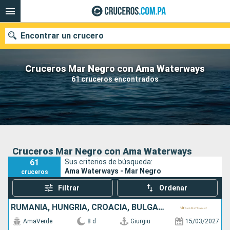
Encontrar un crucero
Cruceros Mar Negro con Ama Waterways
61 cruceros encontrados
Nuestros destinos
Fecha de salida
Puertos
Compañías
Cruceros Mar Negro con Ama Waterways
61
Sus criterios de búsqueda:
Buscar
Ama Waterways - Mar Negro
cruceros
Filtrar
Ordenar
RUMANIA, HUNGRÍA, CROACIA, BULGARIA, SERBIA
AmaVerde
8 d
Giurgiu
15/03/2027