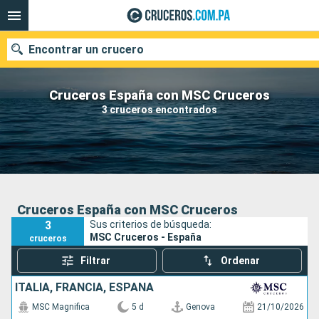
Encontrar un crucero
Cruceros España con MSC Cruceros
3 cruceros encontrados
Nuestros destinos
Fecha de salida
Puertos
Compañías
Cruceros España con MSC Cruceros
3
Sus criterios de búsqueda:
Buscar
MSC Cruceros - España
cruceros
Filtrar
Ordenar
ITALIA, FRANCIA, ESPAÑA
MSC Magnifica
5 d
Genova
21/10/2026