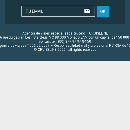
TU EMAIL
OK
Agencia de viajes especializada crucero – CRUISELINE
6 rue du gabian Les flots bleus MC 98 000 Monaco SAM con un capital de 150 000
contact tel : (00) 377 97 97 84 50
gencia de viajes n° 006 02 0007 – Responsabilidad civil y profesional RC RSA de
© CRUISELINE 2026 - all rights reserved