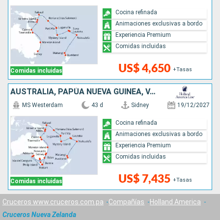
Cocina refinada
Animaciones exclusivas a bordo
Experiencia Premium
Comidas incluidas
US$ 4,650
+Tasas
Comidas incluidas
AUSTRALIA, PAPÚA NUEVA GUINEA, VANUATU, FIDJI (ISLAS), TONGA, NUEVA ZELANDA
MS Westerdam
43 d
Sidney
19/12/2027
Cocina refinada
Animaciones exclusivas a bordo
Experiencia Premium
Comidas incluidas
US$ 7,435
+Tasas
Comidas incluidas
Cruceros www.cruceros.com.pa
Compañías
Holland America
Cruceros Nueva Zelanda