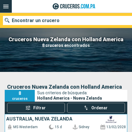
Encontrar un crucero
Cruceros Nueva Zelanda con Holland America
8 cruceros encontrados
Nuestros destinos
Fecha de salida
Puertos
Compañías
Cruceros Nueva Zelanda con Holland America
8
Sus criterios de búsqueda:
Buscar
Holland America - Nueva Zelanda
cruceros
Filtrar
Ordenar
AUSTRALIA, NUEVA ZELANDA
MS Westerdam
15 d
Sidney
13/02/2028