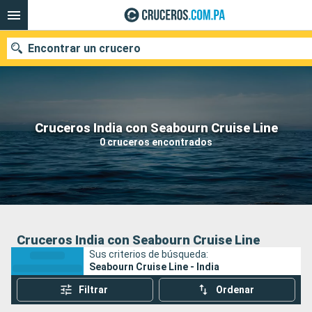
Encontrar un crucero
Nuestros destinos
Cruceros India con Seabourn Cruise Line
0 cruceros encontrados
Fecha de salida
Puertos
Compañías
Buscar
Cruceros India con Seabourn Cruise Line
Sus criterios de búsqueda:
Seabourn Cruise Line - India
Filtrar
Ordenar