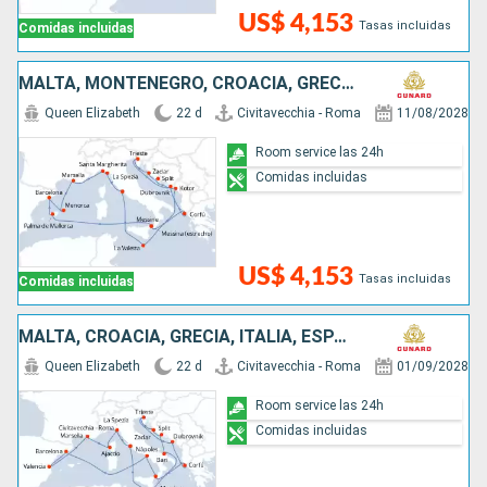
US$ 4,153
Tasas incluidas
Comidas incluidas
MALTA, MONTENEGRO, CROACIA, GRECIA, ESPAÑA, FRANCIA, ITALIA
Queen Elizabeth
22 d
Civitavecchia - Roma
11/08/2028
Room service las 24h
Comidas incluidas
US$ 4,153
Tasas incluidas
Comidas incluidas
MALTA, CROACIA, GRECIA, ITALIA, ESPAÑA, FRANCIA
Queen Elizabeth
22 d
Civitavecchia - Roma
01/09/2028
Room service las 24h
Comidas incluidas