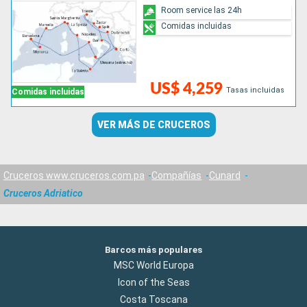
Room service las 24h
Comidas incluidas
US$ 4,259
Tasas incluidas
Comidas incluidas
VER MÁS DE CRUCEROS
Cruceros www.cruceros.com.pa
Compañías
Cunard
Cruceros Adriatico
Barcos más populares
MSC World Europa
Icon of the Seas
Costa Toscana