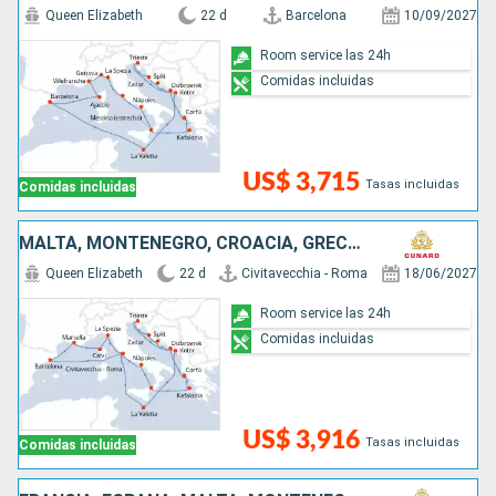
Queen Elizabeth
22 d
Barcelona
10/09/2027
Room service las 24h
Comidas incluidas
US$ 3,715
Tasas incluidas
Comidas incluidas
MALTA, MONTENEGRO, CROACIA, GRECIA, ITALIA, ESPAÑA, FRANCIA
Queen Elizabeth
22 d
Civitavecchia - Roma
18/06/2027
Room service las 24h
Comidas incluidas
US$ 3,916
Tasas incluidas
Comidas incluidas