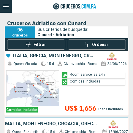
Cruceros Adriatico con Cunard
96
Sus criterios de búsqueda:
Cunard - Adriatico
cruceros
Filtrar
Ordenar
ITALIA, GRECIA, MONTENEGRO, CROACIA, MALTA, ESPAÑA
Queen Victoria
15 d
Civitavecchia - Roma
24/08/2026
Room service las 24h
Comidas incluidas
US$ 1,656
Tasas incluidas
Comidas incluidas
MALTA, MONTENEGRO, CROACIA, GRECIA, ITALIA
Queen Elizabeth
15 d
Civitavecchia - Roma
18/06/2027