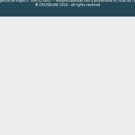
gencia de viajes n° 006 02 0007 – Responsabilidad civil y profesional RC RSA de
© CRUISELINE 2026 - all rights reserved