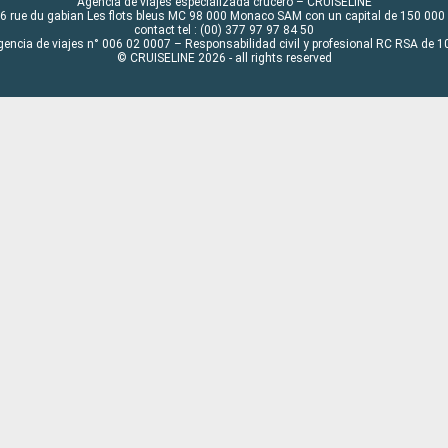
Agencia de viajes especializada crucero – CRUISELINE
6 rue du gabian Les flots bleus MC 98 000 Monaco SAM con un capital de 150 000
contact tel : (00) 377 97 97 84 50
gencia de viajes n° 006 02 0007 – Responsabilidad civil y profesional RC RSA de
© CRUISELINE 2026 - all rights reserved