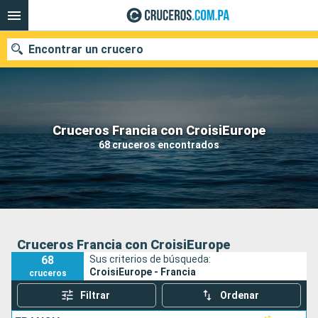
Encontrar un crucero
Nuestros destinos
Cruceros Francia con CroisiEurope
68 cruceros encontrados
Fecha de salida
Puertos
Compañías
Buscar
Cruceros Francia con CroisiEurope
68
Sus criterios de búsqueda:
CroisiEurope - Francia
cruceros
Filtrar
Ordenar