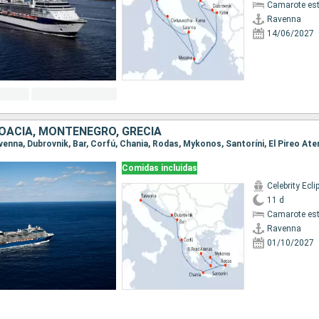
Camarote es
Ravenna
14/06/2027
ROACIA, MONTENEGRO, GRECIA
avenna, Dubrovnik, Bar, Corfú, Chania, Rodas, Mykonos, Santoríni, El Pireo At
Comidas incluidas
Celebrity Ecli
11 d
Camarote es
Ravenna
01/10/2027