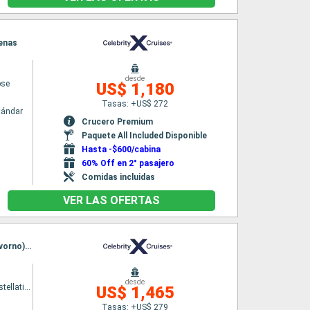
tenas
desde
pse
US$ 1,180
Tasas: +US$ 272
tándar
Crucero Premium
Paquete All Included Disponible
Hasta -$600/cabina
60% Off en 2° pasajero
Comidas incluidas
VER LAS OFERTAS
Itinerario : Ravenna, Split, Dubrovnik, Kotor, Messine, Salerno, Portofino, Pisa/Florencia (Livorno), Civitavecchia - Roma
desde
Celebrity Constellation
US$ 1,465
Tasas: +US$ 279