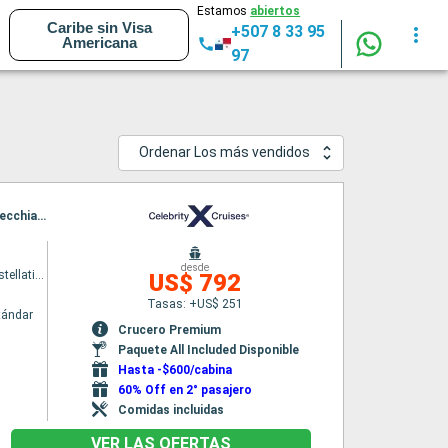
Estamos
abiertos
Caribe sin Visa
+507 8 33 95
Americana
97
Ordenar Los más vendidos
Itinerario : Ravenna, Split, Dubrovnik, Kotor, Messine, Salerno, Portofino, La Spezia, Civitavecchia - Roma
desde
Celebrity Constellation
US$ 792
Tasas: +US$ 251
tándar
Crucero Premium
Paquete All Included Disponible
Hasta -$600/cabina
60% Off en 2° pasajero
Comidas incluidas
VER LAS OFERTAS