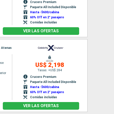
Crucero Premium
Paquete All Included Disponible
Hasta -$600/cabina
60% Off en 2° pasajero
Comidas incluidas
VER LAS OFERTAS
eo Atenas
desde
pse
US$ 2,198
Tasas: +US$ 284
erior
Crucero Premium
Paquete All Included Disponible
Hasta -$600/cabina
60% Off en 2° pasajero
Comidas incluidas
VER LAS OFERTAS