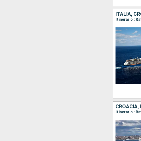
ITALIA, C
Itinerario : R
CROACIA,