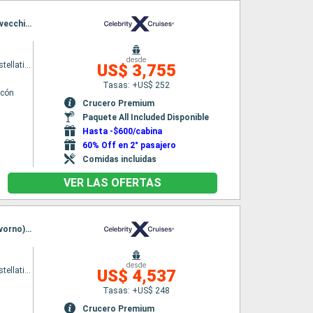
Itinerario : Ravenna, Zadar, Dubrovnik, Kotor, Messine, Salerno, Portofino, La Spezia, Civitavecchia - Roma
desde
Celebrity Constellation
US$ 3,755
Tasas: +US$ 252
lcón
Crucero Premium
Paquete All Included Disponible
Hasta -$600/cabina
60% Off en 2° pasajero
Comidas incluidas
VER LAS OFERTAS
Itinerario : Ravenna, Split, Dubrovnik, Kotor, Messine, Salerno, Portofino, Pisa/Florencia (Livorno), Civitavecchia - Roma
desde
Celebrity Constellation
US$ 4,537
Tasas: +US$ 248
Crucero Premium