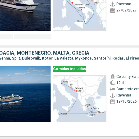
Ravenna
27/09/2027
ROACIA, MONTENEGRO, MALTA, GRECIA
avenna, Split, Dubrovnik, Kotor, La Valetta, Mykonos, Santoríni, Rodas, El Pir
Comidas incluidas
Celebrity Ecli
12 d
Camarote ext
Ravenna
19/10/2026