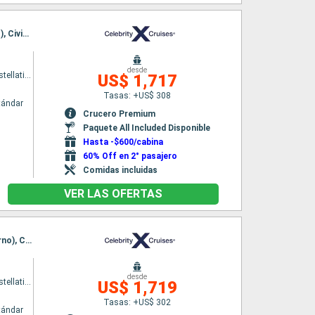
Itinerario : Ravenna, Zadar, Split, Bar, Dubrovnik, Salerno, Portofino, Pisa/Florencia (Livorno), Civitavecchia - Roma
desde
Celebrity Constellation
US$ 1,717
Tasas: +US$ 308
tándar
Crucero Premium
Paquete All Included Disponible
Hasta -$600/cabina
60% Off en 2° pasajero
Comidas incluidas
VER LAS OFERTAS
Itinerario : Ravenna, Split, Dubrovnik, Bar, Messine, Salerno, Portofino, Pisa/Florencia (Livorno), Civitavecchia - Roma
desde
Celebrity Constellation
US$ 1,719
Tasas: +US$ 302
tándar