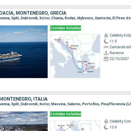
ROACIA, MONTENEGRO, GRECIA
avenna, Split, Dubrovnik, Kotor, Chania, Rodas, Mykonos, Santoríni, El Pireo A
Comidas incluidas
Celebrity Ecli
11 d
Camarote es
Ravenna
22/10/2027
 MONTENEGRO, ITALIA
Comidas incluidas
12 d