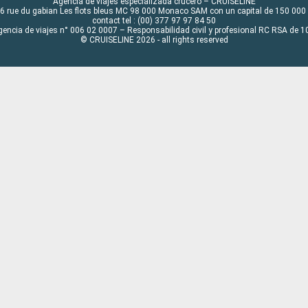
Agencia de viajes especializada crucero – CRUISELINE
6 rue du gabian Les flots bleus MC 98 000 Monaco SAM con un capital de 150 000
contact tel : (00) 377 97 97 84 50
gencia de viajes n° 006 02 0007 – Responsabilidad civil y profesional RC RSA de
© CRUISELINE 2026 - all rights reserved