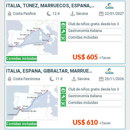
ITALIA, TÚNEZ, MARRUECOS, ESPAÑA, FRANCIA
Costa Pacifica
12 d
Savona
22/01/2027
Club de niños gratis desde los 3
Gastronomía italiana
Comidas incluidas
US$ 605
+Tasas
Comidas incluidas
ITALIA, ESPAÑA, GIBRALTAR, MARRUECOS, FRANCIA
Costa Fascinosa
11 d
Savona
25/11/2026
Club de niños gratis desde los 3
Gastronomía italiana
Comidas incluidas
US$ 610
+Tasas
Comidas incluidas