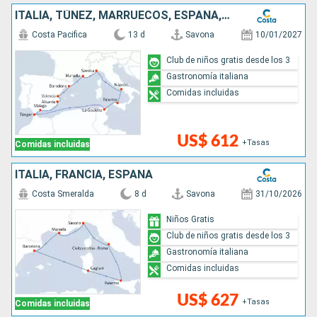
ITALIA, TÚNEZ, MARRUECOS, ESPAÑA, FRANCIA
Costa Pacifica
13 d
Savona
10/01/2027
Club de niños gratis desde los 3
Gastronomía italiana
Comidas incluidas
US$ 612
+Tasas
Comidas incluidas
ITALIA, FRANCIA, ESPAÑA
Costa Smeralda
8 d
Savona
31/10/2026
Niños Gratis
Club de niños gratis desde los 3
Gastronomía italiana
Comidas incluidas
US$ 627
+Tasas
Comidas incluidas