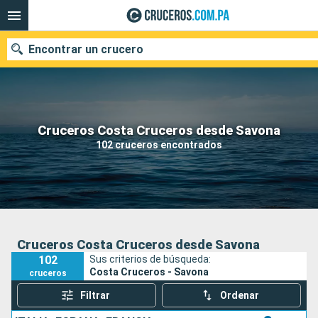
Encontrar un crucero
Nuestros destinos
Cruceros Costa Cruceros desde Savona
102 cruceros encontrados
Fecha de salida
Puertos
Compañías
Buscar
Cruceros Costa Cruceros desde Savona
102
Sus criterios de búsqueda:
Costa Cruceros - Savona
cruceros
Filtrar
Ordenar