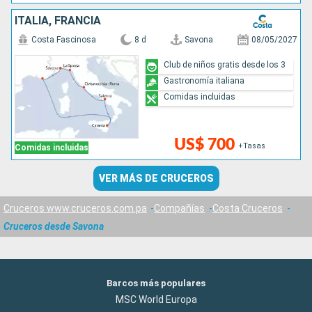
ITALIA, FRANCIA
Costa Fascinosa
8 d
Savona
08/05/2027
Club de niños gratis desde los 3
Gastronomía italiana
Comidas incluidas
US$ 700
+Tasas
Comidas incluidas
VER MÁS DE CRUCEROS
Cruceros www.cruceros.com.pa
Compañías
Costa Cruceros
Cruceros desde Savona
Barcos más populares
MSC World Europa