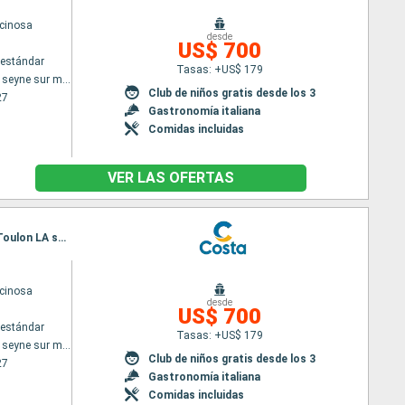
cinosa
desde
US$ 700
estándar
Tasas: +US$ 179
Toulon LA seyne sur mer
Club de niños gratis desde los 3
27
Gastronomía italiana
Comidas incluidas
VER LAS OFERTAS
Itinerario : Toulon LA seyne sur mer, Savona, La Spezia, Civitavecchia - Roma, Salerno, Catania, Toulon LA seyne sur mer
cinosa
desde
US$ 700
estándar
Tasas: +US$ 179
Toulon LA seyne sur mer
Club de niños gratis desde los 3
27
Gastronomía italiana
Comidas incluidas