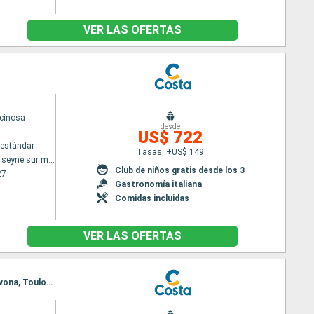
VER LAS OFERTAS
cinosa
desde
US$ 722
estándar
Tasas: +US$ 149
Toulon LA seyne sur mer
Club de niños gratis desde los 3
27
Gastronomía italiana
Comidas incluidas
VER LAS OFERTAS
Itinerario : Toulon LA seyne sur mer, Palma de Mallorca, Alicante, Olbia, Civitavecchia - Roma, Savona, Toulon LA seyne sur mer