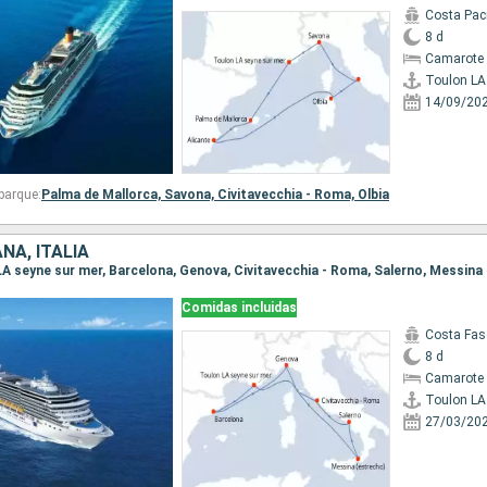
Costa Paci
8 d
Camarote 
14/09/20
barque:
Palma de Mallorca,
Savona,
Civitavecchia - Roma,
Olbia
ÑA, ITALIA
Comidas incluidas
Costa Fas
8 d
Camarote 
27/03/20