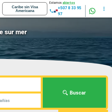
Estamos
abiertos
Caribe sin Visa
+507 8 33 95
Americana
97
e sur mer
Buscar
añías