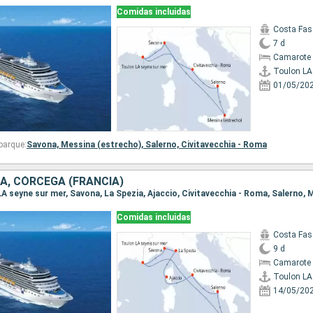
Comidas incluidas
Costa Fas
7 d
Camarote 
01/05/20
barque:
Savona,
Messina (estrecho),
Salerno,
Civitavecchia - Roma
IA, CÓRCEGA (FRANCIA)
Comidas incluidas
Costa Fas
9 d
Camarote 
14/05/20