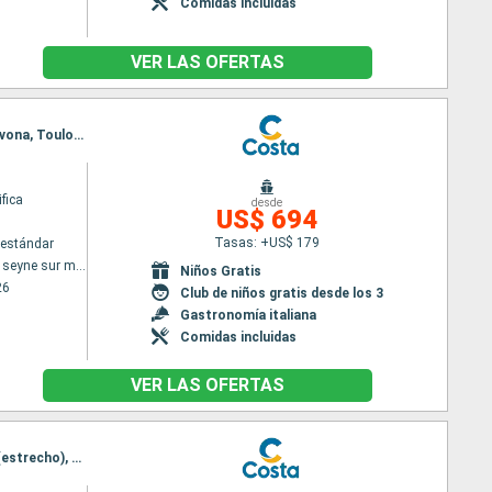
Comidas incluidas
VER LAS OFERTAS
Itinerario : Toulon LA seyne sur mer, Palma de Mallorca, Valencia, Olbia, Civitavecchia - Roma, Savona, Toulon LA seyne sur mer
fica
desde
US$ 694
Tasas: +US$ 179
estándar
Toulon LA seyne sur mer
Niños Gratis
26
Club de niños gratis desde los 3
Gastronomía italiana
Comidas incluidas
VER LAS OFERTAS
Itinerario : Toulon LA seyne sur mer, Genova, La Spezia, Civitavecchia - Roma, Salerno, Messina (estrecho), Toulon LA seyne sur mer