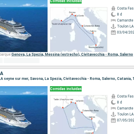
Comidas incluidas
Costa Fas
8 d
Camarote 
03/04/20
barque:
Genova,
La Spezia,
Messina (estrecho),
Civitavecchia - Roma,
Salerno
IA
Comidas incluidas
Costa Fas
8 d
Camarote 
07/05/20