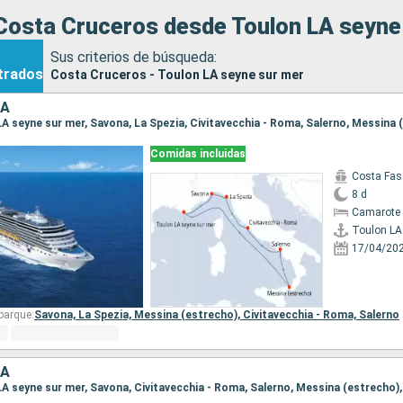
Costa Cruceros desde Toulon LA seyne
Sus criterios de búsqueda:
trados
Costa Cruceros - Toulon LA seyne sur mer
IA
Comidas incluidas
Costa Fas
8 d
Camarote 
17/04/20
barque:
Savona,
La Spezia,
Messina (estrecho),
Civitavecchia - Roma,
Salerno
IA