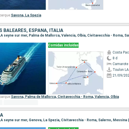
barque:
Savona,
La Spezia
S BALEARES, ESPAÑA, ITALIA
Comidas incluidas
Costa Paci
8 d
Camarote 
21/09/20
barque:
Savona,
Palma de Mallorca,
Civitavecchia - Roma,
Valencia,
Olbia
IA