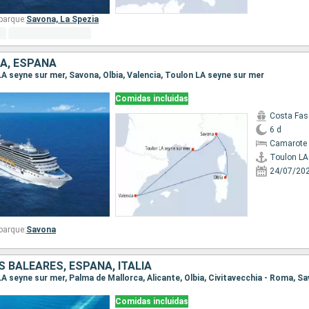
barque:
Savona,
La Spezia
IA, ESPAÑA
 LA seyne sur mer, Savona, Olbia, Valencia, Toulon LA seyne sur mer
Comidas incluidas
Costa Fas
6 d
Camarote 
24/07/20
barque:
Savona
S BALEARES, ESPAÑA, ITALIA
Comidas incluidas