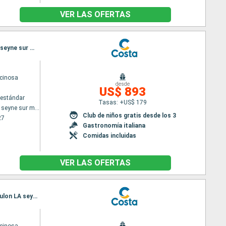
VER LAS OFERTAS
Itinerario : Toulon LA seyne sur mer, Savona, Olbia, Valencia, Ibiza, Palma de Mallorca, Toulon LA seyne sur mer
cinosa
desde
US$ 893
estándar
Tasas: +US$ 179
Toulon LA seyne sur mer
Club de niños gratis desde los 3
27
Gastronomía italiana
Comidas incluidas
VER LAS OFERTAS
Itinerario : Toulon LA seyne sur mer, Savona, Golfo Aranci, Valencia, Ibiza, Palma de Mallorca, Toulon LA seyne sur mer