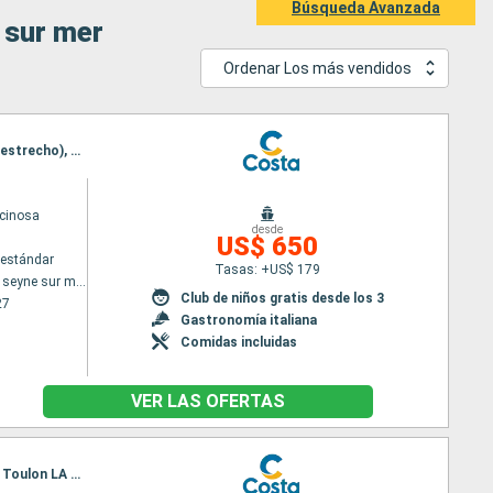
Búsqueda Avanzada
 sur mer
Ordenar Los más vendidos
Itinerario : Toulon LA seyne sur mer, Savona, La Spezia, Civitavecchia - Roma, Salerno, Messina (estrecho), Toulon LA seyne sur mer
cinosa
desde
US$ 650
estándar
Tasas: +US$ 179
Toulon LA seyne sur mer
Club de niños gratis desde los 3
27
Gastronomía italiana
Comidas incluidas
VER LAS OFERTAS
Itinerario : Toulon LA seyne sur mer, Savona, Civitavecchia - Roma, Salerno, Messina (estrecho), Toulon LA seyne sur mer