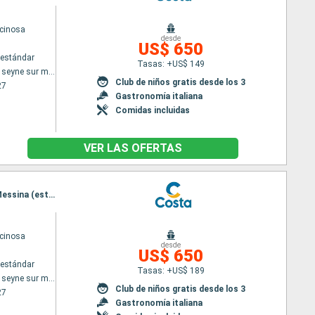
cinosa
desde
US$ 650
estándar
Tasas: +US$ 149
Toulon LA seyne sur mer
Club de niños gratis desde los 3
27
Gastronomía italiana
Comidas incluidas
VER LAS OFERTAS
Itinerario : Toulon LA seyne sur mer, Savona, La Spezia, Ajaccio, Civitavecchia - Roma, Salerno, Messina (estrecho), Toulon LA seyne sur mer
cinosa
desde
US$ 650
estándar
Tasas: +US$ 189
Toulon LA seyne sur mer
Club de niños gratis desde los 3
27
Gastronomía italiana