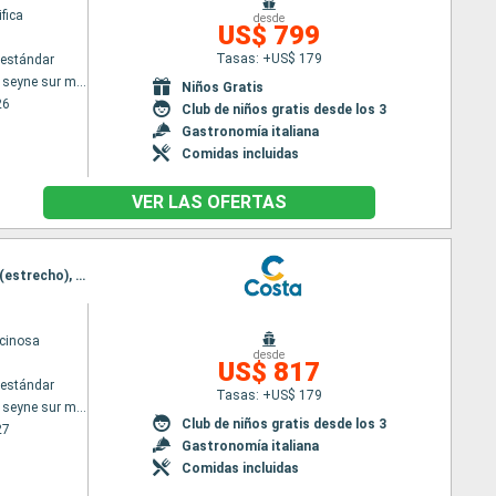
fica
desde
US$ 799
Tasas: +US$ 179
estándar
Toulon LA seyne sur mer
Niños Gratis
26
Club de niños gratis desde los 3
Gastronomía italiana
Comidas incluidas
VER LAS OFERTAS
Itinerario : Toulon LA seyne sur mer, Barcelona, Genova, Civitavecchia - Roma, Salerno, Messina (estrecho), Toulon LA seyne sur mer
cinosa
desde
US$ 817
estándar
Tasas: +US$ 179
Toulon LA seyne sur mer
Club de niños gratis desde los 3
27
Gastronomía italiana
Comidas incluidas