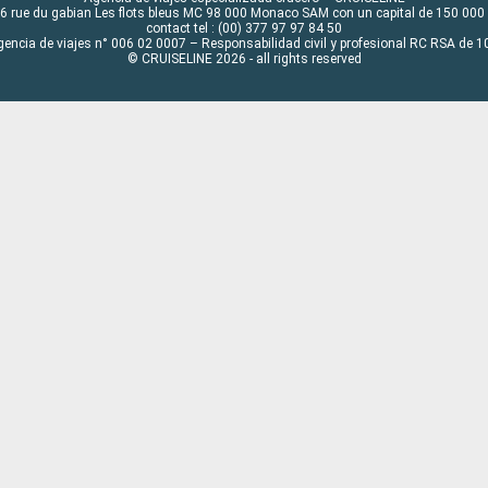
6 rue du gabian Les flots bleus MC 98 000 Monaco SAM con un capital de 150 000
contact tel : (00) 377 97 97 84 50
gencia de viajes n° 006 02 0007 – Responsabilidad civil y profesional RC RSA de
© CRUISELINE 2026 - all rights reserved