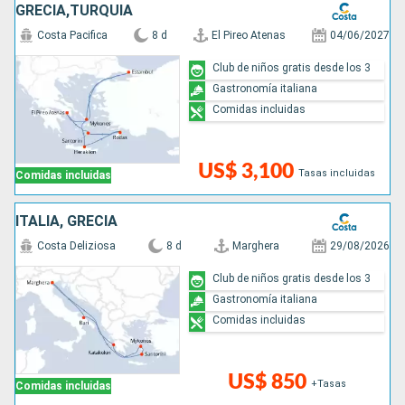
GRECIA,TURQUÍA
Costa Pacifica
8 d
El Pireo Atenas
04/06/2027
Club de niños gratis desde los 3
Gastronomía italiana
Comidas incluidas
US$ 3,100
Tasas incluidas
Comidas incluidas
ITALIA, GRECIA
Costa Deliziosa
8 d
Marghera
29/08/2026
Club de niños gratis desde los 3
Gastronomía italiana
Comidas incluidas
US$ 850
+Tasas
Comidas incluidas