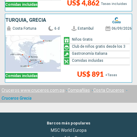
US$ 4,862
Tasas incluidas
Comidas incluidas
TURQUÍA, GRECIA
Costa Fortuna
6 d
Estambul
06/09/2026
Niños Gratis
Club de niños gratis desde los 3
Gastronomía italiana
Comidas incluidas
US$ 891
+Tasas
Comidas incluidas
Cruceros www.cruceros.com.pa
Compañías
Costa Cruceros
Cruceros Grecia
Barcos más populares
MSC World Europa