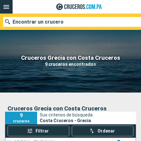
Encontrar un crucero
Nuestros destinos
Cruceros Grecia con Costa Cruceros
9 cruceros encontrados
Fecha de salida
Puertos
Compañías
Buscar
Cruceros Grecia con Costa Cruceros
9
Sus criterios de búsqueda:
Costa Cruceros - Grecia
cruceros
Filtrar
Ordenar