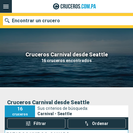
Encontrar un crucero
Nuestros destinos
Cruceros Carnival desde Seattle
16 cruceros encontrados
Fecha de salida
Puertos
Compañías
Buscar
Cruceros Carnival desde Seattle
16
Sus criterios de búsqueda:
Carnival - Seattle
cruceros
Filtrar
Ordenar